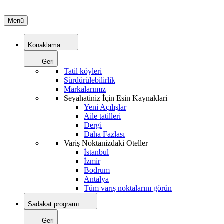
Menü
Konaklama
Geri
Tatil köyleri
Sürdürülebilirlik
Markalarımız
Seyahatiniz İçin Esin Kaynaklari
Yeni Açılışlar
Aile tatilleri
Dergi
Daha Fazlası
Variş Noktanizdaki Oteller
İstanbul
İzmir
Bodrum
Antalya
Tüm varış noktalarını görün
Sadakat programı
Geri