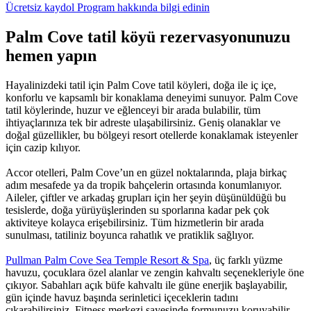
Ücretsiz kaydol
Program hakkında bilgi edinin
Palm Cove tatil köyü rezervasyonunuzu
hemen yapın
Hayalinizdeki tatil için Palm Cove tatil köyleri, doğa ile iç içe,
konforlu ve kapsamlı bir konaklama deneyimi sunuyor. Palm Cove
tatil köylerinde, huzur ve eğlenceyi bir arada bulabilir, tüm
ihtiyaçlarınıza tek bir adreste ulaşabilirsiniz. Geniş olanaklar ve
doğal güzellikler, bu bölgeyi resort otellerde konaklamak isteyenler
için cazip kılıyor.
Accor otelleri, Palm Cove’un en güzel noktalarında, plaja birkaç
adım mesafede ya da tropik bahçelerin ortasında konumlanıyor.
Aileler, çiftler ve arkadaş grupları için her şeyin düşünüldüğü bu
tesislerde, doğa yürüyüşlerinden su sporlarına kadar pek çok
aktiviteye kolayca erişebilirsiniz. Tüm hizmetlerin bir arada
sunulması, tatiliniz boyunca rahatlık ve pratiklik sağlıyor.
Pullman Palm Cove Sea Temple Resort & Spa
, üç farklı yüzme
havuzu, çocuklara özel alanlar ve zengin kahvaltı seçenekleriyle öne
çıkıyor. Sabahları açık büfe kahvaltı ile güne enerjik başlayabilir,
gün içinde havuz başında serinletici içeceklerin tadını
çıkarabilirsiniz. Fitness merkezi sayesinde formunuzu koruyabilir,