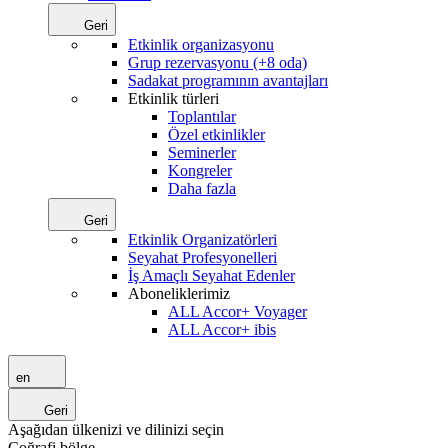
Geri
Etkinlik organizasyonu
Grup rezervasyonu (+8 oda)
Sadakat programının avantajları
Etkinlik türleri
Toplantılar
Özel etkinlikler
Seminerler
Kongreler
Daha fazla
Geri
Etkinlik Organizatörleri
Seyahat Profesyonelleri
İş Amaçlı Seyahat Edenler
Aboneliklerimiz
ALL Accor+ Voyager
ALL Accor+ ibis
en
Geri
Aşağıdan ülkenizi ve dilinizi seçin
Coğrafi bölge