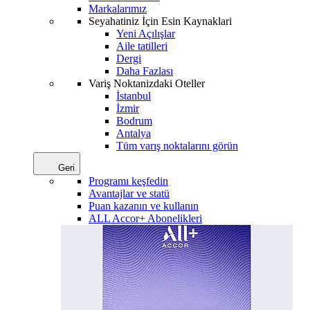
Markalarımız
Seyahatiniz İçin Esin Kaynaklari
Yeni Açılışlar
Aile tatilleri
Dergi
Daha Fazlası
Variş Noktanizdaki Oteller
İstanbul
İzmir
Bodrum
Antalya
Tüm varış noktalarını görün
Geri
Programı keşfedin
Avantajlar ve statü
Puan kazanın ve kullanın
ALL Accor+ Abonelikleri