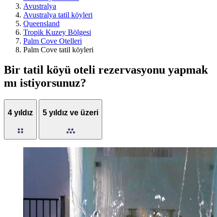
Avustralya
Avustralya tatil köyleri
Queensland
Tropik Kuzey Bölgesi
Palm Cove Otelleri
Palm Cove tatil köyleri
Bir tatil köyü oteli rezervasyonu yapmak
mı istiyorsunuz?
4 yıldız
5 yıldız ve üzeri