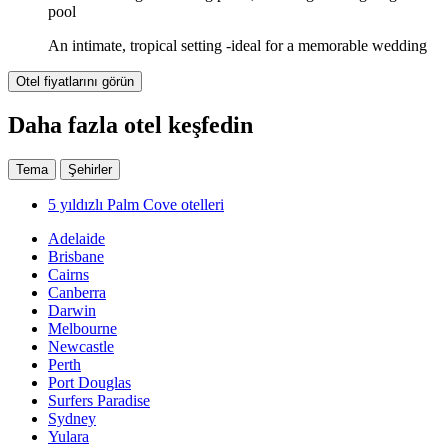
pool
An intimate, tropical setting -ideal for a memorable wedding
Otel fiyatlarını görün
Daha fazla otel keşfedin
Tema
Şehirler
5 yıldızlı Palm Cove otelleri
Adelaide
Brisbane
Cairns
Canberra
Darwin
Melbourne
Newcastle
Perth
Port Douglas
Surfers Paradise
Sydney
Yulara