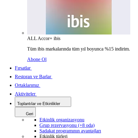
ALL Accor+ ibis
Tüm ibis markalarında tüm yıl boyunca %15 indirim.
Abone Ol
Fırsatlar
Restoran ve Barlar
Ortaklarımız
Aktiviteler
Toplantılar ve Etkinlikler
Geri
Etkinlik organizasyonu
Grup rezervasyonu (+8 oda)
Sadakat programının avantajları
Etkinlik türleri