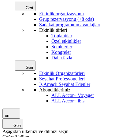
Geri
Etkinlik organizasyonu
Grup rezervasyonu (+8 oda)
Sadakat programının avantajları
Etkinlik türleri
Toplantılar
Özel etkinlikler
Seminerler
Kongreler
Daha fazla
Geri
Etkinlik Organizatörleri
Seyahat Profesyonelleri
İş Amaçlı Seyahat Edenler
Aboneliklerimiz
ALL Accor+ Voyager
ALL Accor+ ibis
en
Geri
Aşağıdan ülkenizi ve dilinizi seçin
Coğrafi bölge