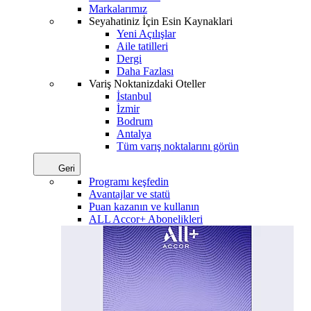
Markalarımız
Seyahatiniz İçin Esin Kaynaklari
Yeni Açılışlar
Aile tatilleri
Dergi
Daha Fazlası
Variş Noktanizdaki Oteller
İstanbul
İzmir
Bodrum
Antalya
Tüm varış noktalarını görün
Geri
Programı keşfedin
Avantajlar ve statü
Puan kazanın ve kullanın
ALL Accor+ Abonelikleri