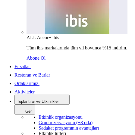
ALL Accor+ ibis
Tüm ibis markalarında tüm yıl boyunca %15 indirim.
Abone Ol
Fırsatlar
Restoran ve Barlar
Ortaklarımız
Aktiviteler
Toplantılar ve Etkinlikler
Geri
Etkinlik organizasyonu
Grup rezervasyonu (+8 oda)
Sadakat programının avantajları
Etkinlik türleri