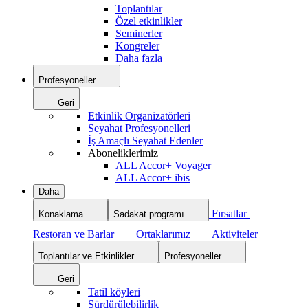
Toplantılar
Özel etkinlikler
Seminerler
Kongreler
Daha fazla
Profesyoneller
Geri
Etkinlik Organizatörleri
Seyahat Profesyonelleri
İş Amaçlı Seyahat Edenler
Aboneliklerimiz
ALL Accor+ Voyager
ALL Accor+ ibis
Daha
Fırsatlar
Konaklama
Sadakat programı
Restoran ve Barlar
Ortaklarımız
Aktiviteler
Toplantılar ve Etkinlikler
Profesyoneller
Geri
Tatil köyleri
Sürdürülebilirlik