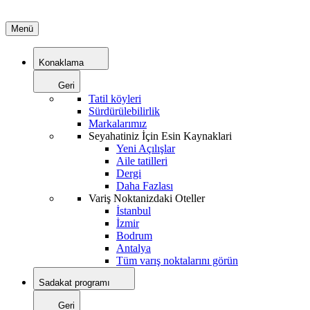
Menü
Konaklama
Geri
Tatil köyleri
Sürdürülebilirlik
Markalarımız
Seyahatiniz İçin Esin Kaynaklari
Yeni Açılışlar
Aile tatilleri
Dergi
Daha Fazlası
Variş Noktanizdaki Oteller
İstanbul
İzmir
Bodrum
Antalya
Tüm varış noktalarını görün
Sadakat programı
Geri