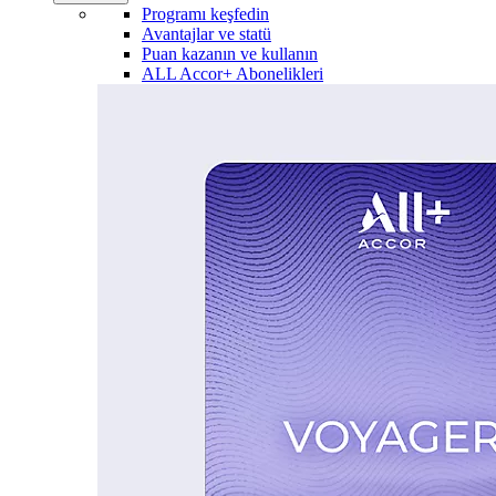
Programı keşfedin
Avantajlar ve statü
Puan kazanın ve kullanın
ALL Accor+ Abonelikleri