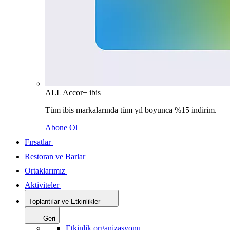
ALL Accor+ ibis
Tüm ibis markalarında tüm yıl boyunca %15 indirim.
Abone Ol
Fırsatlar
Restoran ve Barlar
Ortaklarımız
Aktiviteler
Toplantılar ve Etkinlikler
Geri
Etkinlik organizasyonu