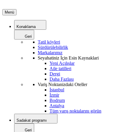
Menü
Konaklama
Geri
Tatil köyleri
Sürdürülebilirlik
Markalarımız
Seyahatiniz İçin Esin Kaynaklari
Yeni Açılışlar
Aile tatilleri
Dergi
Daha Fazlası
Variş Noktanizdaki Oteller
İstanbul
İzmir
Bodrum
Antalya
Tüm varış noktalarını görün
Sadakat programı
Geri