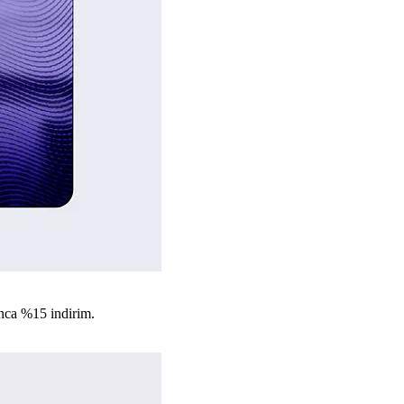
nca %15 indirim.