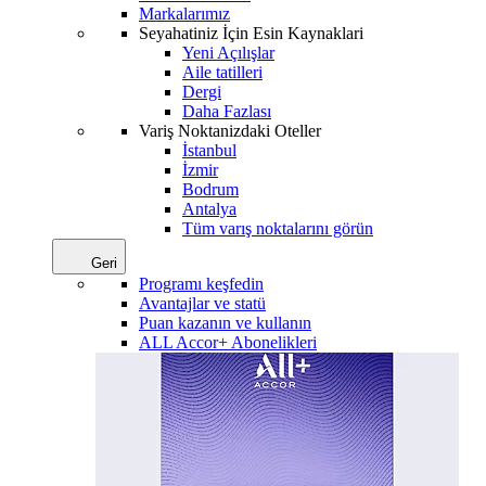
Markalarımız
Seyahatiniz İçin Esin Kaynaklari
Yeni Açılışlar
Aile tatilleri
Dergi
Daha Fazlası
Variş Noktanizdaki Oteller
İstanbul
İzmir
Bodrum
Antalya
Tüm varış noktalarını görün
Geri
Programı keşfedin
Avantajlar ve statü
Puan kazanın ve kullanın
ALL Accor+ Abonelikleri