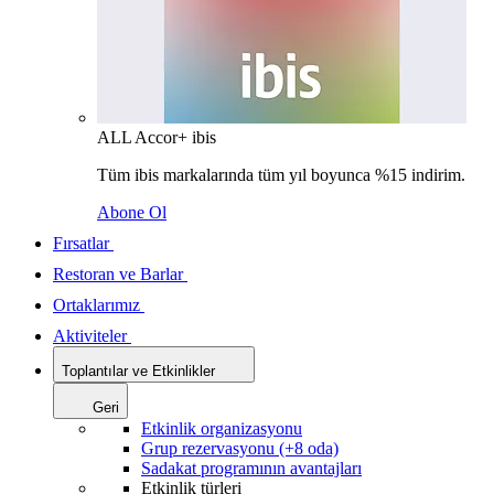
ALL Accor+ ibis
Tüm ibis markalarında tüm yıl boyunca %15 indirim.
Abone Ol
Fırsatlar
Restoran ve Barlar
Ortaklarımız
Aktiviteler
Toplantılar ve Etkinlikler
Geri
Etkinlik organizasyonu
Grup rezervasyonu (+8 oda)
Sadakat programının avantajları
Etkinlik türleri