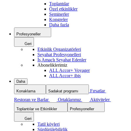
Toplantılar
Özel etkinlikler
Seminerler
Kongreler
Daha fazla
Profesyoneller
Geri
Etkinlik Organizatörleri
Seyahat Profesyonelleri
İş Amaçlı Seyahat Edenler
Aboneliklerimiz
ALL Accor+ Voyager
ALL Accor+ ibis
Daha
Fırsatlar
Konaklama
Sadakat programı
Restoran ve Barlar
Ortaklarımız
Aktiviteler
Toplantılar ve Etkinlikler
Profesyoneller
Geri
Tatil köyleri
Sürdürülebilirlik