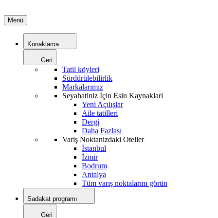
Menü
Konaklama
Geri
Tatil köyleri
Sürdürülebilirlik
Markalarımız
Seyahatiniz İçin Esin Kaynaklari
Yeni Açılışlar
Aile tatilleri
Dergi
Daha Fazlası
Variş Noktanizdaki Oteller
İstanbul
İzmir
Bodrum
Antalya
Tüm varış noktalarını görün
Sadakat programı
Geri