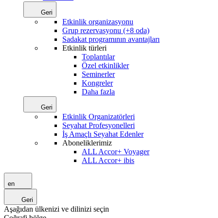
Geri
Etkinlik organizasyonu
Grup rezervasyonu (+8 oda)
Sadakat programının avantajları
Etkinlik türleri
Toplantılar
Özel etkinlikler
Seminerler
Kongreler
Daha fazla
Geri
Etkinlik Organizatörleri
Seyahat Profesyonelleri
İş Amaçlı Seyahat Edenler
Aboneliklerimiz
ALL Accor+ Voyager
ALL Accor+ ibis
en
Geri
Aşağıdan ülkenizi ve dilinizi seçin
Coğrafi bölge