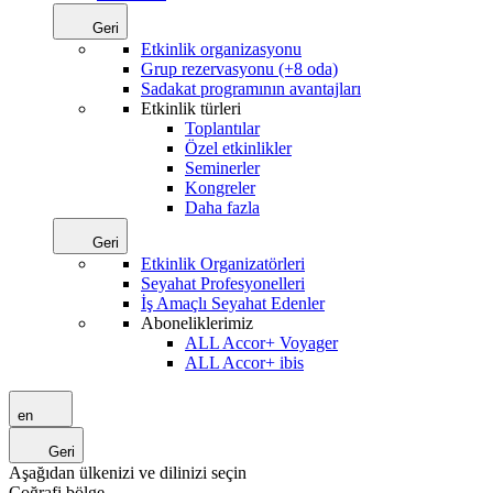
Geri
Etkinlik organizasyonu
Grup rezervasyonu (+8 oda)
Sadakat programının avantajları
Etkinlik türleri
Toplantılar
Özel etkinlikler
Seminerler
Kongreler
Daha fazla
Geri
Etkinlik Organizatörleri
Seyahat Profesyonelleri
İş Amaçlı Seyahat Edenler
Aboneliklerimiz
ALL Accor+ Voyager
ALL Accor+ ibis
en
Geri
Aşağıdan ülkenizi ve dilinizi seçin
Coğrafi bölge