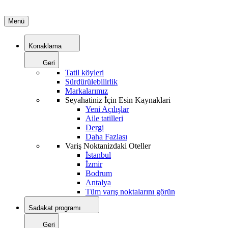
Menü
Konaklama
Geri
Tatil köyleri
Sürdürülebilirlik
Markalarımız
Seyahatiniz İçin Esin Kaynaklari
Yeni Açılışlar
Aile tatilleri
Dergi
Daha Fazlası
Variş Noktanizdaki Oteller
İstanbul
İzmir
Bodrum
Antalya
Tüm varış noktalarını görün
Sadakat programı
Geri