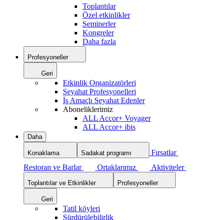
Toplantılar
Özel etkinlikler
Seminerler
Kongreler
Daha fazla
Profesyoneller
Geri
Etkinlik Organizatörleri
Seyahat Profesyonelleri
İş Amaçlı Seyahat Edenler
Aboneliklerimiz
ALL Accor+ Voyager
ALL Accor+ ibis
Daha
Fırsatlar
Konaklama
Sadakat programı
Restoran ve Barlar
Ortaklarımız
Aktiviteler
Toplantılar ve Etkinlikler
Profesyoneller
Geri
Tatil köyleri
Sürdürülebilirlik