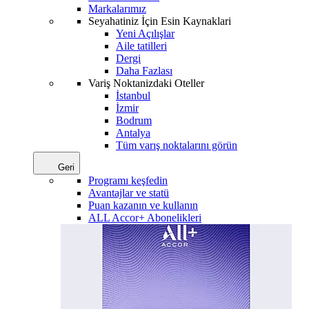
Markalarımız
Seyahatiniz İçin Esin Kaynaklari
Yeni Açılışlar
Aile tatilleri
Dergi
Daha Fazlası
Variş Noktanizdaki Oteller
İstanbul
İzmir
Bodrum
Antalya
Tüm varış noktalarını görün
Geri
Programı keşfedin
Avantajlar ve statü
Puan kazanın ve kullanın
ALL Accor+ Abonelikleri