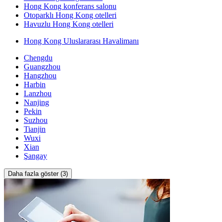
Hong Kong konferans salonu
Otoparklı Hong Kong otelleri
Havuzlu Hong Kong otelleri
Hong Kong Uluslararası Havalimanı
Chengdu
Guangzhou
Hangzhou
Harbin
Lanzhou
Nanjing
Pekin
Suzhou
Tianjin
Wuxi
Xian
Şangay
Daha fazla göster (3)