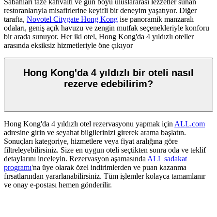
Sabahları taze kahvaltı ve gün boyu uluslararası lezzetler sunan
restoranlarıyla misafirlerine keyifli bir deneyim yaşatıyor. Diğer
tarafta,
Novotel Citygate Hong Kong
ise panoramik manzaralı
odaları, geniş açık havuzu ve zengin mutfak seçenekleriyle konforu
bir arada sunuyor. Her iki otel, Hong Kong'da 4 yıldızlı oteller
arasında eksiksiz hizmetleriyle öne çıkıyor
Hong Kong'da 4 yıldızlı bir oteli nasıl
rezerve edebilirim?
Hong Kong'da 4 yıldızlı otel rezervasyonu yapmak için
ALL.com
adresine girin ve seyahat bilgilerinizi girerek arama başlatın.
Sonuçları kategoriye, hizmetlere veya fiyat aralığına göre
filtreleyebilirsiniz. Size en uygun oteli seçtikten sonra oda ve teklif
detaylarını inceleyin. Rezervasyon aşamasında
ALL sadakat
programı
'na üye olarak özel indirimlerden ve puan kazanma
fırsatlarından yararlanabilirsiniz. Tüm işlemler kolayca tamamlanır
ve onay e-postası hemen gönderilir.