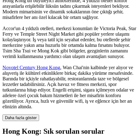
Hong Kong'un büyüleyici atmosferinde, 4 yıldızlı oteller konfor
arayanlarla erişilebilir lüksün tadını çıkarmak isteyenleri bekliyor.
Modern mimarisinin ve dinamik sokaklarının öne çıktığı şehir,
misafirlere her anı özel kılacak bir ortam sağlıyor.
Accor'un 4 yıldızlı otelleri, merkezi konumları ile Victoria Peak, Star
Ferry ve Temple Street Night Market gibi popüler yerlere ulaşımı
kolaylaştırıyor. İş veya tatil için seyahat edenler, bu otellerde şehir
merkezine yakın ama huzurlu bir ortamda kalma fırsatını buluyor.
Tsim Sha Tsui ve Mong Kok gibi bölgeler, gezginlerin zamanını
verimli kullanmasına yardımcı olan ulaşım avantajları sunuyor.
Novotel Century Hong Kong
, Wan Chai'nin kalbinde yer alıyor ve
alışveriş ile kültürel etkinliklere birkaç dakika yürüme mesafesinde.
Barında bir içkiyle rahatlayabilir, restoranlarında taze ve bölgesel
lezzetler tadabilirsiniz. Açık havuz ve fitness merkezi, spor
tutkunlarına hitap ediyor. Engelli erişimi, sigara içilmeyen odalar ve
ailelere özel çocuk bakım hizmetleri ile her misafirin konforu
gözetiliyor. Ayrıca, hızlı ve güvenilir wifi, iş ve eğlence için her an
elinizin altında.
Daha fazla göster
Hong Kong: Sık sorulan sorular