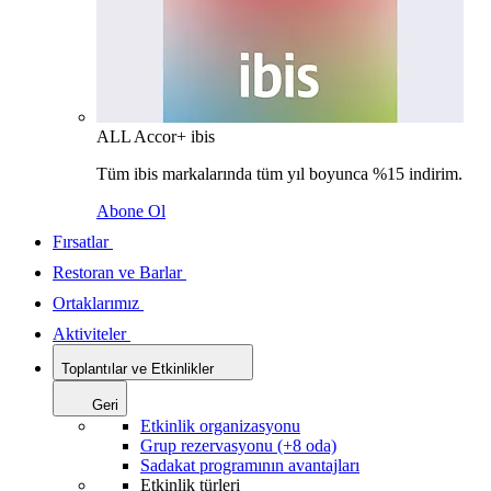
ALL Accor+ ibis
Tüm ibis markalarında tüm yıl boyunca %15 indirim.
Abone Ol
Fırsatlar
Restoran ve Barlar
Ortaklarımız
Aktiviteler
Toplantılar ve Etkinlikler
Geri
Etkinlik organizasyonu
Grup rezervasyonu (+8 oda)
Sadakat programının avantajları
Etkinlik türleri