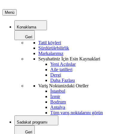
Menü
Konaklama
Geri
Tatil köyleri
Sürdürülebilirlik
Markalarımız
Seyahatiniz İçin Esin Kaynaklari
Yeni Açılışlar
Aile tatilleri
Dergi
Daha Fazlası
Variş Noktanizdaki Oteller
İstanbul
İzmir
Bodrum
Antalya
Tüm varış noktalarını görün
Sadakat programı
Geri