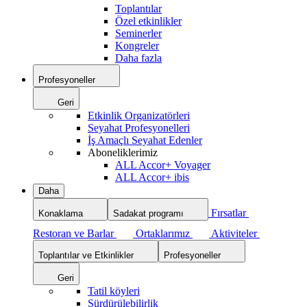
Toplantılar
Özel etkinlikler
Seminerler
Kongreler
Daha fazla
Profesyoneller
Geri
Etkinlik Organizatörleri
Seyahat Profesyonelleri
İş Amaçlı Seyahat Edenler
Aboneliklerimiz
ALL Accor+ Voyager
ALL Accor+ ibis
Daha
Fırsatlar
Konaklama
Sadakat programı
Restoran ve Barlar
Ortaklarımız
Aktiviteler
Toplantılar ve Etkinlikler
Profesyoneller
Geri
Tatil köyleri
Sürdürülebilirlik