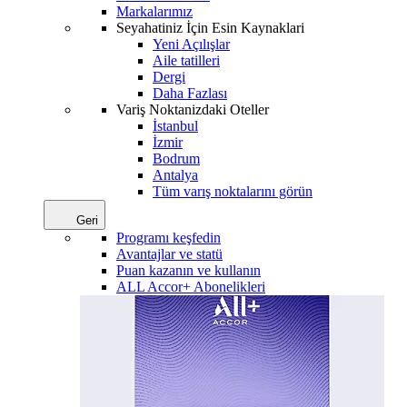
Markalarımız
Seyahatiniz İçin Esin Kaynaklari
Yeni Açılışlar
Aile tatilleri
Dergi
Daha Fazlası
Variş Noktanizdaki Oteller
İstanbul
İzmir
Bodrum
Antalya
Tüm varış noktalarını görün
Geri
Programı keşfedin
Avantajlar ve statü
Puan kazanın ve kullanın
ALL Accor+ Abonelikleri