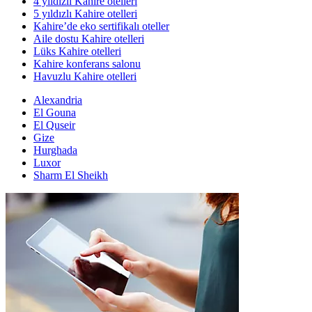
4 yıldızlı Kahire otelleri
5 yıldızlı Kahire otelleri
Kahire’de eko sertifikalı oteller
Aile dostu Kahire otelleri
Lüks Kahire otelleri
Kahire konferans salonu
Havuzlu Kahire otelleri
Alexandria
El Gouna
El Quseir
Gize
Hurghada
Luxor
Sharm El Sheikh