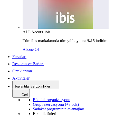
ALL Accor+ ibis
Tüm ibis markalarında tüm yıl boyunca %15 indirim.
Abone Ol
Fırsatlar
Restoran ve Barlar
Ortaklarımız
Aktiviteler
Toplantılar ve Etkinlikler
Geri
Etkinlik organizasyonu
Grup rezervasyonu (+8 oda)
Sadakat programının avantajları
Etkinlik türleri