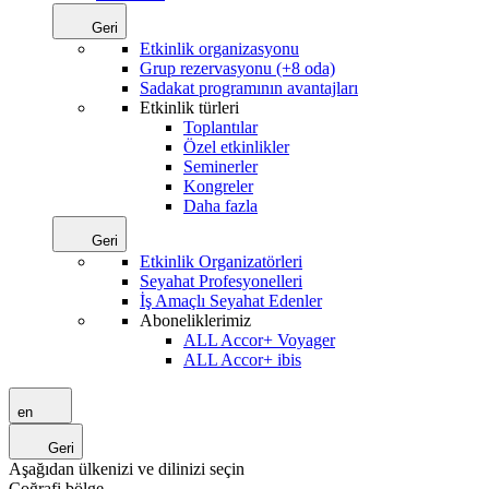
Geri
Etkinlik organizasyonu
Grup rezervasyonu (+8 oda)
Sadakat programının avantajları
Etkinlik türleri
Toplantılar
Özel etkinlikler
Seminerler
Kongreler
Daha fazla
Geri
Etkinlik Organizatörleri
Seyahat Profesyonelleri
İş Amaçlı Seyahat Edenler
Aboneliklerimiz
ALL Accor+ Voyager
ALL Accor+ ibis
en
Geri
Aşağıdan ülkenizi ve dilinizi seçin
Coğrafi bölge