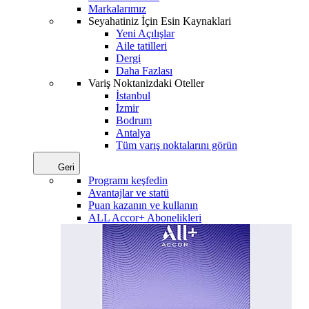
Markalarımız
Seyahatiniz İçin Esin Kaynaklari
Yeni Açılışlar
Aile tatilleri
Dergi
Daha Fazlası
Variş Noktanizdaki Oteller
İstanbul
İzmir
Bodrum
Antalya
Tüm varış noktalarını görün
Geri
Programı keşfedin
Avantajlar ve statü
Puan kazanın ve kullanın
ALL Accor+ Abonelikleri