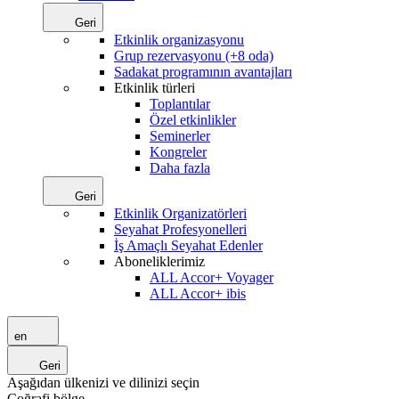
Geri
Etkinlik organizasyonu
Grup rezervasyonu (+8 oda)
Sadakat programının avantajları
Etkinlik türleri
Toplantılar
Özel etkinlikler
Seminerler
Kongreler
Daha fazla
Geri
Etkinlik Organizatörleri
Seyahat Profesyonelleri
İş Amaçlı Seyahat Edenler
Aboneliklerimiz
ALL Accor+ Voyager
ALL Accor+ ibis
en
Geri
Aşağıdan ülkenizi ve dilinizi seçin
Coğrafi bölge