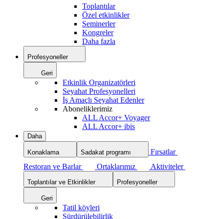
Toplantılar
Özel etkinlikler
Seminerler
Kongreler
Daha fazla
Profesyoneller
Geri
Etkinlik Organizatörleri
Seyahat Profesyonelleri
İş Amaçlı Seyahat Edenler
Aboneliklerimiz
ALL Accor+ Voyager
ALL Accor+ ibis
Daha
Fırsatlar
Konaklama
Sadakat programı
Restoran ve Barlar
Ortaklarımız
Aktiviteler
Toplantılar ve Etkinlikler
Profesyoneller
Geri
Tatil köyleri
Sürdürülebilirlik