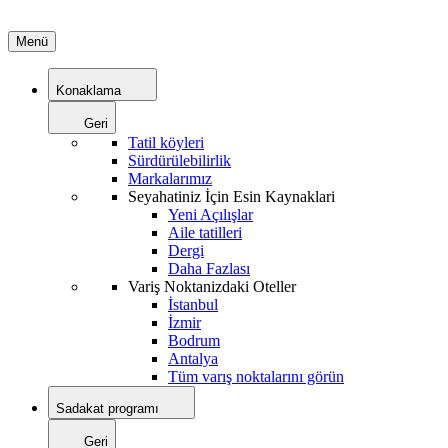
Menü
Konaklama
Geri
Tatil köyleri
Sürdürülebilirlik
Markalarımız
Seyahatiniz İçin Esin Kaynaklari
Yeni Açılışlar
Aile tatilleri
Dergi
Daha Fazlası
Variş Noktanizdaki Oteller
İstanbul
İzmir
Bodrum
Antalya
Tüm varış noktalarını görün
Sadakat programı
Geri