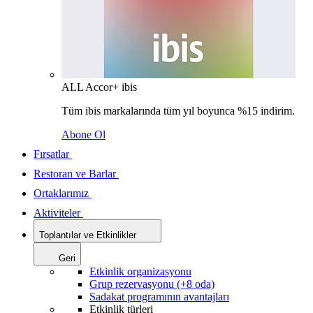
ALL Accor+ ibis
Tüm ibis markalarında tüm yıl boyunca %15 indirim.
Abone Ol
Fırsatlar
Restoran ve Barlar
Ortaklarımız
Aktiviteler
Toplantılar ve Etkinlikler
Geri
Etkinlik organizasyonu
Grup rezervasyonu (+8 oda)
Sadakat programının avantajları
Etkinlik türleri