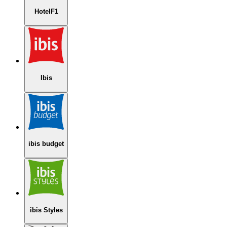
HotelF1
Ibis
ibis budget
ibis Styles