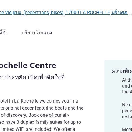
once Vieljeux, (pedestrians, bikes), 17000 LA ROCHELLE, ฝรั่งเศส
-
ที่ตั้ง
บริการโรงแรม
Rochelle Centre
ความพิเ
ะหยัด เปิดเพื่อจิตใจที่
At t
and 
the 
otel in La Rochelle welcomes you in a
Near 
ts original decor featuring boats and the
pede
of discovery. Book one of our air-
rest
o have 3 duplex family suites for up to
limited WIFI are included. We offer a
Meet