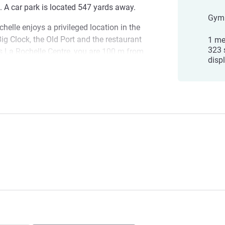
. A car park is located 547 yards away.
Gym
lle enjoys a privileged location in the
 Big Clock, the Old Port and the restaurant
1 me
323 
les La Rochelle Centre, you are 100 m from
disp
ix, Ré and Fort Boyard. You can also quickly
e or Concurrence Beach and casino.
entre
Rochelle Centre. Take advantage of our
oric center, stroll along the Old Port, or go
 of Aix, or Fort Boyard.
ารโรงแรม