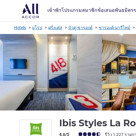
เข้าพัก
โปรแกรมสมาชิก
ข้อเสนอ
พันธมิตร
Hotels
ยุโรป
ฝรั่งเศส
ปัวตู-ชารองต์
ชารองต์-มารีไทม์
Ibis Styles La R
คะแนนความคิดเห็นจากแขก (เรทติ้งบน A
4.6/5
รีวิว 1,227 รายก