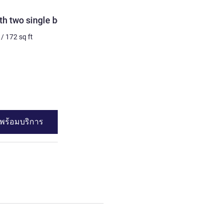
ห้องพัก
h two single beds
Standard Room with one 
one single bed
/
172
sq ft
3 คน สูงสุด
18
m²
/
193
sq 
เครื่องนอน
1 x เตียงใหญ่ และ 1 x เตีย
ดูรายละเอียด
พร้อมบริการ
ดูความพร้อมบร
d Room with two single beds