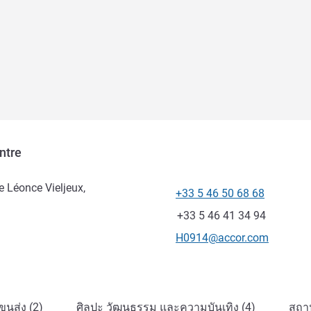
ntre
ue Léonce Vieljeux,
+33 5 46 50 68 68
โทรศัพท์
แฟกซ์
+33 5 46 41 34 94
อีเมลติดต่อ
H0914@accor.com
นส่ง (2)
ศิลปะ วัฒนธรรม และความบันเทิง (4)
สถาน