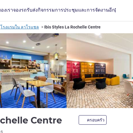
ของเรา
จองรถรับส่ง
กิจกรรม
การประชุมและการจัดงาน
อีก
โรงแรมใน ลาโรแชล
Ibis Styles La Rochelle Centre
3 ดาว
ochelle Centre
ครอบครัว
LL)
าร