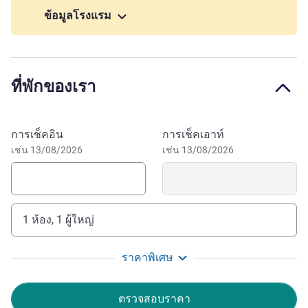
wellbeing at the Nuxe Spa. We are here to help with
ข้อมูลโรงแรม
everything you need as you discover the ocean.
On the outskirts of La Rochelle, on a natural terrace with a
breathtaking view of the islands of Ré, Aix and Oléron, La
ที่พักของเรา
Grande Terrasse immerses you in the ocean's ambiance. Its
rooms and suites promise a stay in harmony with nature.
The restaurant offers refined, hearty and delicious cuisine
จองโรงแรมนี้
การเช็คอิน
การเช็คเอาท์
for an unforgettable moment. The NUXE spa immerses you
เช่น 13/08/2026
เช่น 13/08/2026
in an atmosphere of well-being and relaxation upon arrival.
On the seafront, MGallery La Grande Terrasse is ideally
located to enjoy the coastal walking trails. Reach the
center of La Rochelle in less than 15 minutes and the
1 ห้อง, 1 ผู้ใหญ่
islands of Ré and Oléron in 30 minutes.
ราคาพิเศษ
Welcome to Châtelaillon-Plage for a break in total
tranquility near La Rochelle. Enjoy an unforgettable
encounter with rejuvenating glow of the Atlantic Ocean.
ตรวจสอบราคา