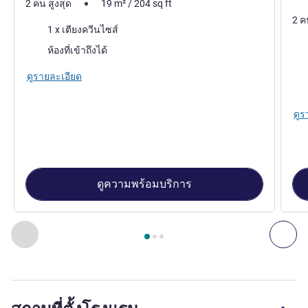
2 คน สูงสุด
19
m²
/
204
sq ft
2 ค
เครื่องนอน
1 x เตียงควีนไซส์
เคร
ห้องที่เข้าถึงได้
วิว:
ดูรายละเอียด
โรงแ
ดูร
ดูความพร้อมบริการ
หน้า
1
จาก
3
, ห้องพัก 1 : SUPERIOR ROOM, 1 Queen-size bed ,
ก่อนหน้า - ห้องพัก
ถัดไ