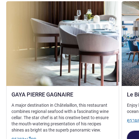
ดูรายละเอียด
ดูรายละเ
GAYA PIERRE GAGNAIRE
Le B
A major destination in Châtelaillon, this restaurant
Enjoy 
combines regional seafood with a fascinating wine
ocean
cellar. The star chef is at his creative best to ensure
ดูราย
the mouth-watering presentation of his recipes
shines as bright as the superb panoramic view.
ดูรายละเอียด