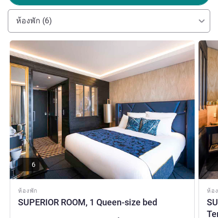
Our attentive team guarantees a luxurious stay at our
boutique hotel.
ห้องพัก (6)
Nicolas ANDRIEUX ฝ่ายบริหารโรงแรม
ดูรายละเอียด
ดูรายล
6
ห้องพัก
ห้อง
SUPERIOR ROOM, 1 Queen-size bed
SU
Te