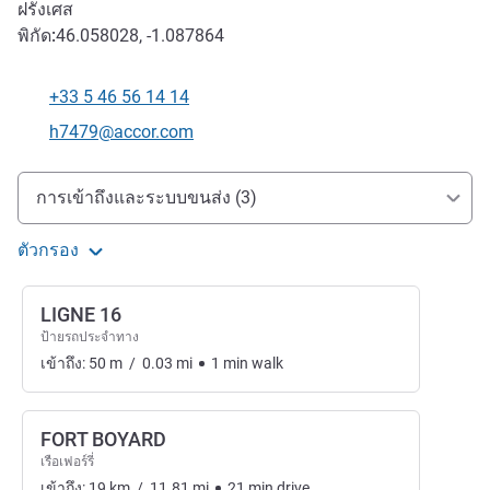
ฝรั่งเศส
พิกัด:
46.058028, -1.087864
+33 5 46 56 14 14
โทรศัพท์
อีเมลติดต่อ
h7479@accor.com
การเข้าถึงและการเดินทาง
การเข้าถึงและระบบขนส่ง (3)
ตัวกรอง
LIGNE 16
ป้ายรถประจำทาง
เข้าถึง:
50
m
/
0.03
mi
1
min
walk
FORT BOYARD
เรือเฟอร์รี่
เข้าถึง:
19
km
/
11.81
mi
21
min
drive