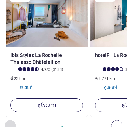
ibis Styles La Rochelle
hotelF1 La Ro
3 ดาว
Thalasso Châtelaillon
คะแนนความคิดเห็นจากแขก (เรทติ้งบน ALL)
รีวิว รายการ
คะแนนความคิดเห็
4.7/5
(3134
)
3
ที่
225
m
ที่
5.771
km
ดูแผนที่
ดูแผนที่
ดูโรงแรม
ดู
หน้า
1
จาก
2
, สถานประกอบการอื่นของเราที่อยู่ใกล้เคียง 1 :, ส
ก่อนหน้า - สถานประกอบการอื่นของเราที่อยู่ใกล้เคียง
ถัด