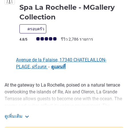
Spa La Rochelle - MGallery
4 ดาว
Collection
ครอบครัว
คะแนนความคิดเห็นจากแขก (เรทติ้งบน ALL)
รีวิว 2,786 รายการ
4.8/5
Avenue de la Falaise, 17340 CHATELAILLON-
PLAGE, ฝรั่งเศส
-
ดูแผนที่
At the gateway to La Rochelle, poised on a natural terrace
รายละเอียด
overlooking the islands of Re, Aix and Oleron, La Grande
Terrasse allows guests to become one with the ocean. The
rooms and suites reflect its unique environment. The
exceptional restaurant invite s guests to enjoy a precious
ดูเพิ่มเติม
moment with carefully conceived gourmet cuisine that is
La Grande Terrasse Hotel & Spa La Rochelle - MGallery C
bursting with flavor. At the heart of the hotel, prioritize your