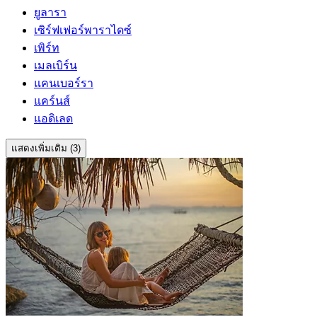
ยูลารา
เซิร์ฟเฟอร์พาราไดซ์
เพิร์ท
เมลเบิร์น
แคนเบอร์รา
แคร์นส์
แอดิเลด
แสดงเพิ่มเติม (3)