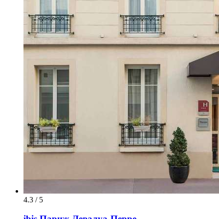
4.3 / 5
ibis Париж Левалуа-Перре