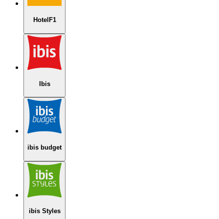
HotelF1
Ibis
ibis budget
ibis Styles