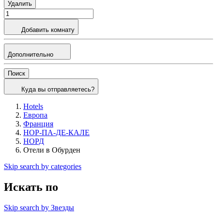
Удалить
Добавить комнату
Дополнительно
Поиск
Куда вы отправляетесь?
Hotels
Европа
Франция
НОР-ПА-ДЕ-КАЛЕ
НОРД
Отели в Обурден
Skip search by categories
Искать по
Skip search by Звезды