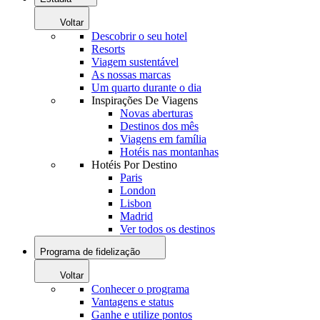
Voltar
Descobrir o seu hotel
Resorts
Viagem sustentável
As nossas marcas
Um quarto durante o dia
Inspirações De Viagens
Novas aberturas
Destinos dos mês
Viagens em família
Hotéis nas montanhas
Hotéis Por Destino
Paris
London
Lisbon
Madrid
Ver todos os destinos
Programa de fidelização
Voltar
Conhecer o programa
Vantagens e status
Ganhe e utilize pontos