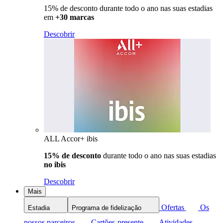
15% de desconto durante todo o ano nas suas estadias
em
+30 marcas
Descobrir
ALL Accor+ ibis
15% de desconto
durante todo o ano nas suas estadias
no ibis
Descobrir
Mais
Ofertas
Os
Estadia
Programa de fidelização
nossos parceiros
Cartões-presente
Atividades