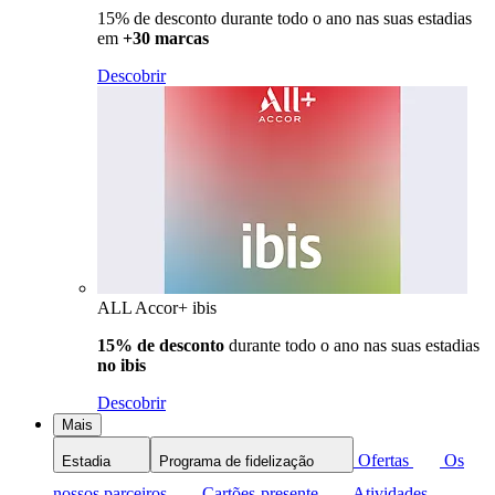
15% de desconto durante todo o ano nas suas estadias
em
+30 marcas
Descobrir
ALL Accor+ ibis
15% de desconto
durante todo o ano nas suas estadias
no ibis
Descobrir
Mais
Ofertas
Os
Estadia
Programa de fidelização
nossos parceiros
Cartões-presente
Atividades