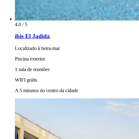
4.0 / 5
ibis El Jadida
Localizado à beira-mar
Piscina exterior
1 sala de reuniões
WIFI grátis
A 5 minutos do centro da cidade