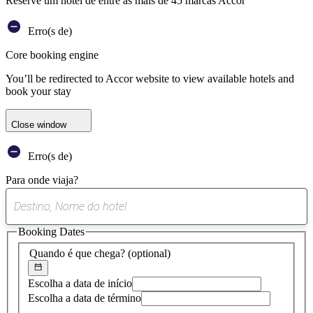
Reserve um hotel de entre as mais de 45 marcas Accor
Erro(s de)
Core booking engine
You’ll be redirected to Accor website to view available hotels and
book your stay
Close window
Erro(s de)
Para onde viaja?
0
sugestão
Booking Dates
encontrada
Quando é que chega?
(optional)
Escolha a data de início
Escolha a data de término