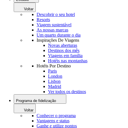
Voltar
Descobrir o seu hotel
Resorts
Viagem sustentável
As nossas marcas
Um quarto durante o dia
Inspirações De Viagens
Novas aberturas
Destinos dos mês
Viagens em família
Hotéis nas montanhas
Hotéis Por Destino
Paris
London
Lisbon
Madrid
Ver todos os destinos
Programa de fidelização
Voltar
Conhecer o programa
Vantagens e status
Ganhe e utilize pontos