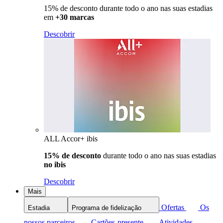
15% de desconto durante todo o ano nas suas estadias
em
+30 marcas
Descobrir
ALL Accor+ ibis
15% de desconto
durante todo o ano nas suas estadias
no ibis
Descobrir
Mais
Ofertas
Os
Estadia
Programa de fidelização
nossos parceiros
Cartões-presente
Atividades