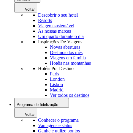
Voltar
Descobrir o seu hotel
Resorts
Viagem sustentável
As nossas marcas
Um quarto durante o dia
Inspirações De Viagens
Novas aberturas
Destinos dos mês
Viagens em família
Hotéis nas montanhas
Hotéis Por Destino
Paris
London
Lisbon
Madrid
Ver todos os destinos
Programa de fidelização
Voltar
Conhecer o programa
Vantagens e status
Ganhe e utilize pontos