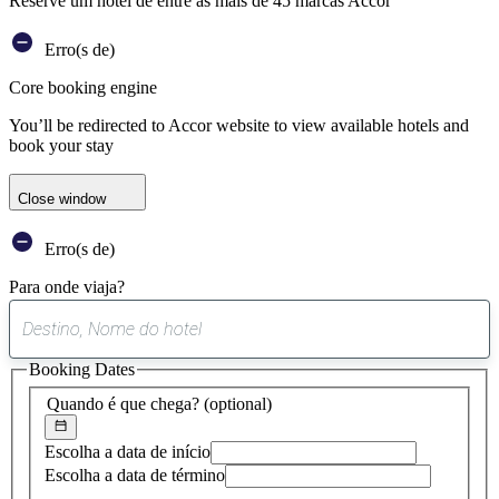
Reserve um hotel de entre as mais de 45 marcas Accor
Erro(s de)
Core booking engine
You’ll be redirected to Accor website to view available hotels and
book your stay
Close window
Erro(s de)
Para onde viaja?
0
sugestão
Booking Dates
encontrada
Quando é que chega?
(optional)
Escolha a data de início
Escolha a data de término