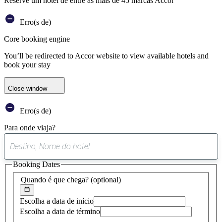
Reserve um hotel de entre as mais de 45 marcas Accor
Erro(s de)
Core booking engine
You’ll be redirected to Accor website to view available hotels and
book your stay
Close window
Erro(s de)
Para onde viaja?
0
sugestão
Booking Dates
encontrada
Quando é que chega?
(optional)
Escolha a data de início
Escolha a data de término