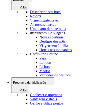
Voltar
Descobrir o seu hotel
Resorts
Viagem sustentável
As nossas marcas
Um quarto durante o dia
Inspirações De Viagens
Novas aberturas
Destinos dos mês
Viagens em família
Hotéis nas montanhas
Hotéis Por Destino
Paris
London
Lisbon
Madrid
Ver todos os destinos
Programa de fidelização
Voltar
Conhecer o programa
Vantagens e status
Ganhe e utilize pontos