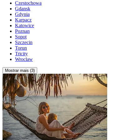
Czestochowa
Gdansk
Gdynia
Karpacz
Katowice
Poznan
Sopot
Szczecin
Torun
Tricity
Wroclaw
Mostrar mais (3)