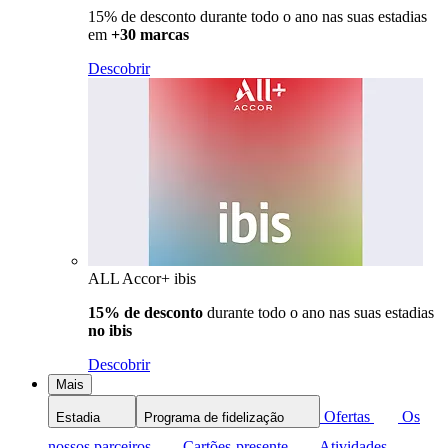
15% de desconto durante todo o ano nas suas estadias
em
+30 marcas
Descobrir
ALL Accor+ ibis
15% de desconto
durante todo o ano nas suas estadias
no ibis
Descobrir
Mais
Ofertas
Os
Estadia
Programa de fidelização
nossos parceiros
Cartões-presente
Atividades