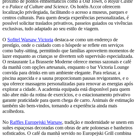
próximo de pontos emblemáticos como a
Old Town
, o
Royal Castle
e o
Palace of Culture and Science
. Os hotéis Accor oferecem
localização privilegiada, facilitando o acesso a museus, parques e
centros culturais. Para quem deseja experiências personalizadas, é
possível solicitar traslados privativos, passeios guiados ou vivências
exclusivas, tudo adaptado ao seu estilo de viagem.
O
Sofitel Warsaw Victoria
destaca-se como um endereço de
prestígio, onde o cuidado com o hóspede se reflete em serviços
como baby-sitting, permitindo que famílias aproveitem momentos de
lazer enquanto as crianças se divertem sob supervisão especializada.
O restaurante La Brasserie Moderne oferece menus sazonais e café
da manhã com opções artesanais, enquanto o bar Victoria Lounge
convida para drinks em um ambiente elegante. Para relaxar, a
piscina aquecida e a sauna proporcionam pausas revigorantes, e o
spa oferece massagens personalizadas para renovar as energias após
explorar a cidade. A academia equipada está disponível para quem
não abre mão da rotina de exercícios, e o estacionamento privativo
garante praticidade para quem chega de carro. Animais de estimação
também são bem-vindos, tornando a experiência ainda mais
acolhedora.
No
Raffles Europejski Warsaw
, tradição e modernidade se unem em
suítes espaçosas decoradas com obras de arte polonesas e banheiros
sofisticados. O café da manhã servido no Europejski Grill combina