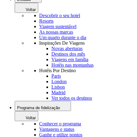
Voltar
Descobrir o seu hotel
Resorts
Viagem sustentável
As nossas marcas
Um quarto durante o dia
Inspirações De Viagens
Novas aberturas
Destinos dos mês
Viagens em família
Hotéis nas montanhas
Hotéis Por Destino
Paris
London
Lisbon
Madrid
Ver todos os destinos
Programa de fidelização
Voltar
Conhecer o programa
Vantagens e status
Ganhe e utilize pontos