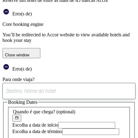
Reserve um hotel de entre as mais de 45 marcas Accor
Erro(s de)
Core booking engine
You’ll be redirected to Accor website to view available hotels and
book your stay
Close window
Erro(s de)
Para onde viaja?
0
sugestão
Booking Dates
encontrada
Quando é que chega?
(optional)
Escolha a data de início
Escolha a data de término