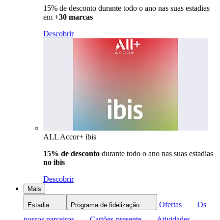
15% de desconto durante todo o ano nas suas estadias
em
+30 marcas
Descobrir
ALL Accor+ ibis
15% de desconto
durante todo o ano nas suas estadias
no ibis
Descobrir
Mais
Ofertas
Os
Estadia
Programa de fidelização
nossos parceiros
Cartões-presente
Atividades