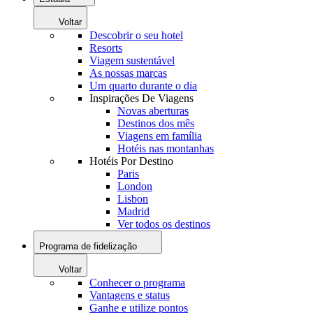
Voltar
Descobrir o seu hotel
Resorts
Viagem sustentável
As nossas marcas
Um quarto durante o dia
Inspirações De Viagens
Novas aberturas
Destinos dos mês
Viagens em família
Hotéis nas montanhas
Hotéis Por Destino
Paris
London
Lisbon
Madrid
Ver todos os destinos
Programa de fidelização
Voltar
Conhecer o programa
Vantagens e status
Ganhe e utilize pontos