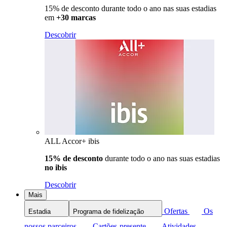
15% de desconto durante todo o ano nas suas estadias
em
+30 marcas
Descobrir
ALL Accor+ ibis
15% de desconto
durante todo o ano nas suas estadias
no ibis
Descobrir
Mais
Ofertas
Os
Estadia
Programa de fidelização
nossos parceiros
Cartões-presente
Atividades