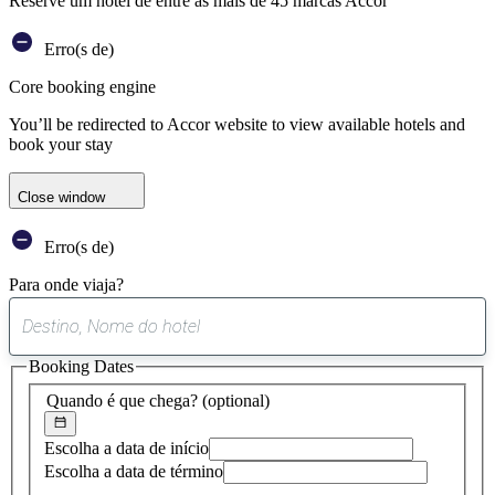
Reserve um hotel de entre as mais de 45 marcas Accor
Erro(s de)
Core booking engine
You’ll be redirected to Accor website to view available hotels and
book your stay
Close window
Erro(s de)
Para onde viaja?
0
sugestão
Booking Dates
encontrada
Quando é que chega?
(optional)
Escolha a data de início
Escolha a data de término