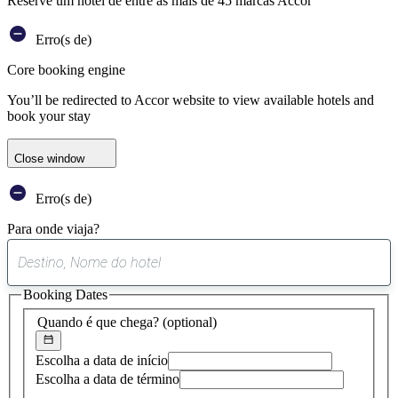
Reserve um hotel de entre as mais de 45 marcas Accor
Erro(s de)
Core booking engine
You’ll be redirected to Accor website to view available hotels and
book your stay
Close window
Erro(s de)
Para onde viaja?
0
sugestão
Booking Dates
encontrada
Quando é que chega?
(optional)
Escolha a data de início
Escolha a data de término