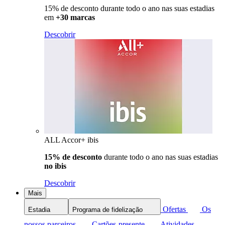
15% de desconto durante todo o ano nas suas estadias
em
+30 marcas
Descobrir
ALL Accor+ ibis
15% de desconto
durante todo o ano nas suas estadias
no ibis
Descobrir
Mais
Ofertas
Os
Estadia
Programa de fidelização
nossos parceiros
Cartões-presente
Atividades