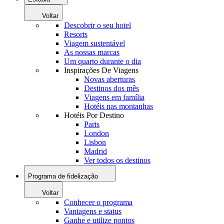
Voltar
Descobrir o seu hotel
Resorts
Viagem sustentável
As nossas marcas
Um quarto durante o dia
Inspirações De Viagens
Novas aberturas
Destinos dos mês
Viagens em família
Hotéis nas montanhas
Hotéis Por Destino
Paris
London
Lisbon
Madrid
Ver todos os destinos
Programa de fidelização
Voltar
Conhecer o programa
Vantagens e status
Ganhe e utilize pontos