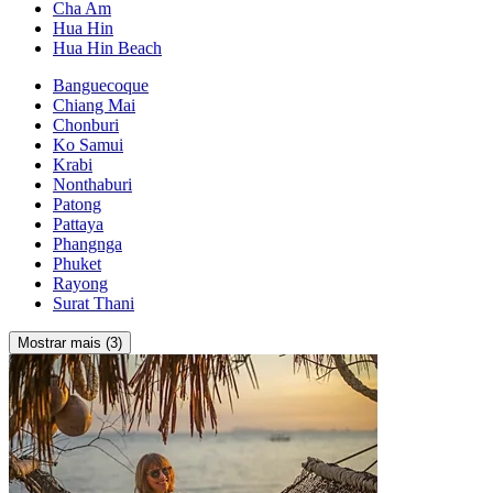
Cha Am
Hua Hin
Hua Hin Beach
Banguecoque
Chiang Mai
Chonburi
Ko Samui
Krabi
Nonthaburi
Patong
Pattaya
Phangnga
Phuket
Rayong
Surat Thani
Mostrar mais (3)