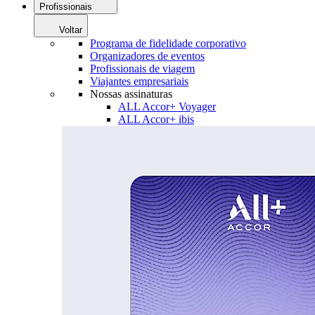
Profissionais
Voltar
Programa de fidelidade corporativo
Organizadores de eventos
Profissionais de viagem
Viajantes empresariais
Nossas assinaturas
ALL Accor+ Voyager
ALL Accor+ ibis