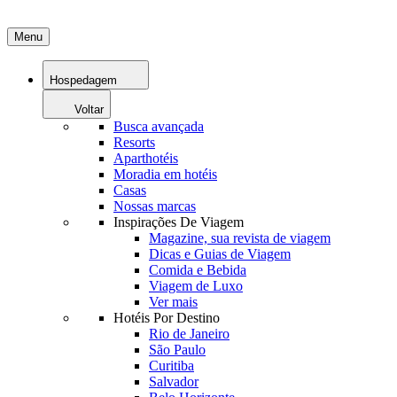
Menu
Hospedagem
Voltar
Busca avançada
Resorts
Aparthotéis
Moradia em hotéis
Casas
Nossas marcas
Inspirações De Viagem
Magazine, sua revista de viagem
Dicas e Guias de Viagem
Comida e Bebida
Viagem de Luxo
Ver mais
Hotéis Por Destino
Rio de Janeiro
São Paulo
Curitiba
Salvador