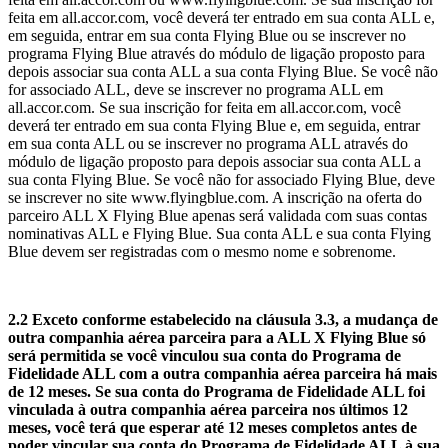
feita em all.accor.com, você deverá ter entrado em sua conta ALL e,
em seguida, entrar em sua conta Flying Blue ou se inscrever no
programa Flying Blue através do módulo de ligação proposto para
depois associar sua conta ALL a sua conta Flying Blue. Se você não
for associado ALL, deve se inscrever no programa ALL em
all.accor.com. Se sua inscrição for feita em all.accor.com, você
deverá ter entrado em sua conta Flying Blue e, em seguida, entrar
em sua conta ALL ou se inscrever no programa ALL através do
módulo de ligação proposto para depois associar sua conta ALL a
sua conta Flying Blue. Se você não for associado Flying Blue, deve
se inscrever no site www.flyingblue.com. A inscrição na oferta do
parceiro ALL X Flying Blue apenas será validada com suas contas
nominativas ALL e Flying Blue. Sua conta ALL e sua conta Flying
Blue devem ser registradas com o mesmo nome e sobrenome.
2.2 Exceto conforme estabelecido na cláusula 3.3, a mudança de
outra companhia aérea parceira para a ALL X Flying Blue só
será permitida se você vinculou sua conta do Programa de
Fidelidade ALL com a outra companhia aérea parceira há mais
de 12 meses. Se sua conta do Programa de Fidelidade ALL foi
vinculada à outra companhia aérea parceira nos últimos 12
meses, você terá que esperar até 12 meses completos antes de
poder vincular sua conta do Programa de Fidelidade ALL à sua