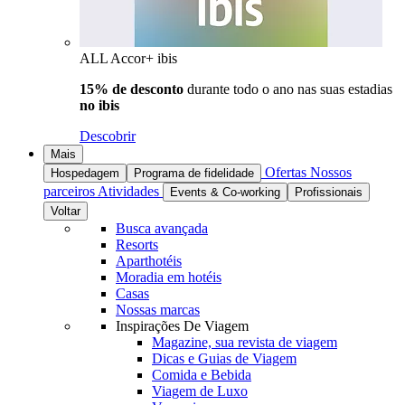
ALL Accor+ ibis
15% de desconto
durante todo o ano nas suas estadias
no ibis
Descobrir
Mais
Ofertas
Nossos
Hospedagem
Programa de fidelidade
parceiros
Atividades
Events & Co-working
Profissionais
Voltar
Busca avançada
Resorts
Aparthotéis
Moradia em hotéis
Casas
Nossas marcas
Inspirações De Viagem
Magazine, sua revista de viagem
Dicas e Guias de Viagem
Comida e Bebida
Viagem de Luxo