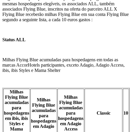
mesmas hospedagens elegíveis, os associados ALL, também
associados Flying Blue, inscritos na oferta do parceiro ALL X
Flying Blue receberão milhas Flying Blue em sua conta Flying Blue
segundo a seguinte lista, a cada 10 euros gastos :
Status ALL
Milhas Flying Blue acumuladas para hospedagens em todas as
marcas AccorHotels participantes, exceto Adagio, Adagio Access,
ibis, ibis Styles e Mama Shelter
Milhas
Flying Blue
Milhas
Milhas
acumuladas
Flying Blue
Flying Blue
para
acumuladas
acumuladas
hospedagens
para
Classic
10
para
em ibis, ibis
hospedagens
hospedagens
Styles e
em Adagio
em Adagio
Mama
Access