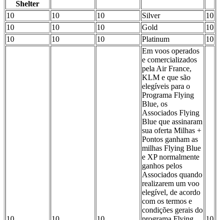
Shelter
10
10
10
Silver
10
10
10
10
Gold
10
10
10
10
Platinum
10
Em voos operados
e comercializados
pela Air France,
KLM e que são
elegíveis para o
Programa Flying
Blue, os
Associados Flying
Blue que assinaram
sua oferta Milhas +
Pontos ganham as
milhas Flying Blue
e XP normalmente
ganhos pelos
Associados quando
realizarem um voo
elegível, de acordo
com os termos e
condições gerais do
10
10
10
programa Flying
10