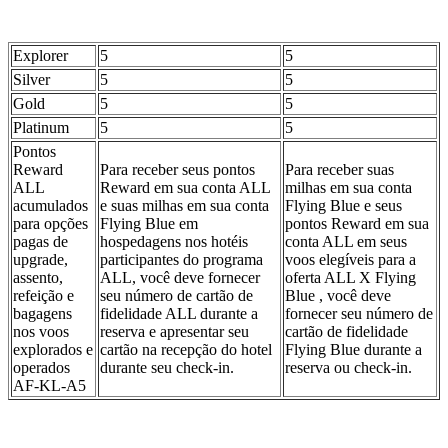
Explorer
5
5
Silver
5
5
Gold
5
5
Platinum
5
5
Pontos
Reward
Para receber seus pontos
Para receber suas
ALL
Reward em sua conta ALL
milhas em sua conta
acumulados
e suas milhas em sua conta
Flying Blue e seus
para opções
Flying Blue em
pontos Reward em sua
pagas de
hospedagens nos hotéis
conta ALL em seus
upgrade,
participantes do programa
voos elegíveis para a
assento,
ALL, você deve fornecer
oferta ALL X Flying
refeição e
seu número de cartão de
Blue , você deve
bagagens
fidelidade ALL durante a
fornecer seu número de
nos voos
reserva e apresentar seu
cartão de fidelidade
explorados e
cartão na recepção do hotel
Flying Blue durante a
operados
durante seu check-in.
reserva ou check-in.
AF-KL-A5