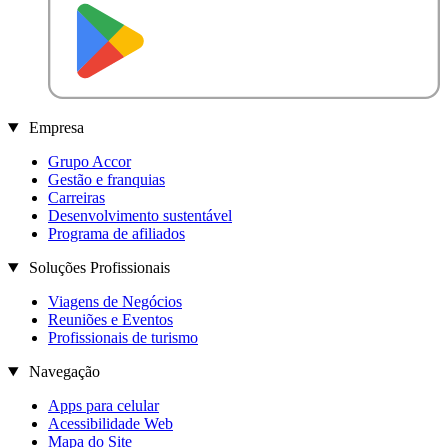
D
I
S
P
O
N
Í
V
E
L
N
O
Empresa
Grupo Accor
Gestão e franquias
Carreiras
Desenvolvimento sustentável
Programa de afiliados
Soluções Profissionais
Viagens de Negócios
Reuniões e Eventos
Profissionais de turismo
Navegação
Apps para celular
Acessibilidade Web
Mapa do Site