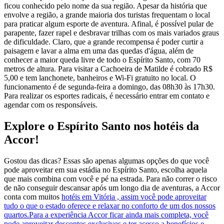
ficou conhecido pelo nome da sua região. Apesar da história que
envolve a região, a grande maioria dos turistas frequentam o local
para praticar algum esporte de aventura. Afinal, é possível pular de
parapente, fazer rapel e desbravar trilhas com os mais variados graus
de dificuldade. Claro, que a grande recompensa é poder curtir a
paisagem e lavar a alma em uma das quedas d'água, além de
conhecer a maior queda livre de todo o Espírito Santo, com 70
metros de altura. Para visitar a Cachoeira de Matilde é cobrado R$
5,00 e tem lanchonete, banheiros e Wi-Fi gratuito no local. O
funcionamento é de segunda-feira a domingo, das 08h30 às 17h30.
Para realizar os esportes radicais, é necessário entrar em contato e
agendar com os responsáveis.
Explore o Espírito Santo nos hotéis da
Accor!
Gostou das dicas? Essas são apenas algumas opções do que você
pode aproveitar em sua estádia no Espírito Santo, escolha aquela
que mais combina com você e pé na estrada. Para não correr o risco
de não conseguir descansar após um longo dia de aventuras, a Accor
conta com muitos
hotéis em Vitória , assim você pode aproveitar
tudo o que o estado oferece e relaxar no conforto de um dos nossos
quartos.Para a experiência Accor ficar ainda mais completa, você
pode aproveitar descontos exclusivos e ter acesso a benefícios e