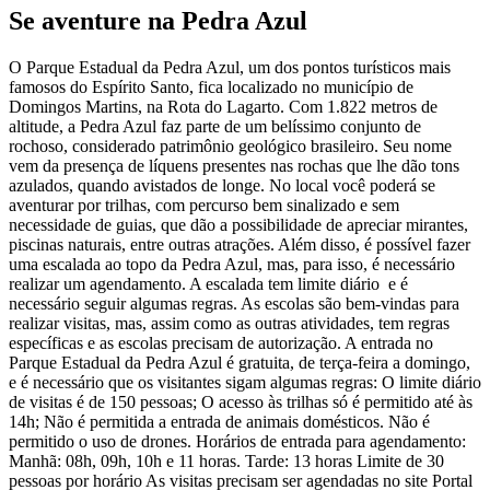
Se aventure na Pedra Azul
O Parque Estadual da Pedra Azul, um dos pontos turísticos mais
famosos do Espírito Santo, fica localizado no município de
Domingos Martins, na Rota do Lagarto. Com 1.822 metros de
altitude, a Pedra Azul faz parte de um belíssimo conjunto de
rochoso, considerado patrimônio geológico brasileiro. Seu nome
vem da presença de líquens presentes nas rochas que lhe dão tons
azulados, quando avistados de longe. No local você poderá se
aventurar por trilhas, com percurso bem sinalizado e sem
necessidade de guias, que dão a possibilidade de apreciar mirantes,
piscinas naturais, entre outras atrações. Além disso, é possível fazer
uma escalada ao topo da Pedra Azul, mas, para isso, é necessário
realizar um agendamento. A escalada tem limite diário e é
necessário seguir algumas regras. As escolas são bem-vindas para
realizar visitas, mas, assim como as outras atividades, tem regras
específicas e as escolas precisam de autorização. A entrada no
Parque Estadual da Pedra Azul é gratuita, de terça-feira a domingo,
e é necessário que os visitantes sigam algumas regras: O limite diário
de visitas é de 150 pessoas; O acesso às trilhas só é permitido até às
14h; Não é permitida a entrada de animais domésticos. Não é
permitido o uso de drones. Horários de entrada para agendamento:
Manhã: 08h, 09h, 10h e 11 horas. Tarde: 13 horas Limite de 30
pessoas por horário As visitas precisam ser agendadas no site Portal