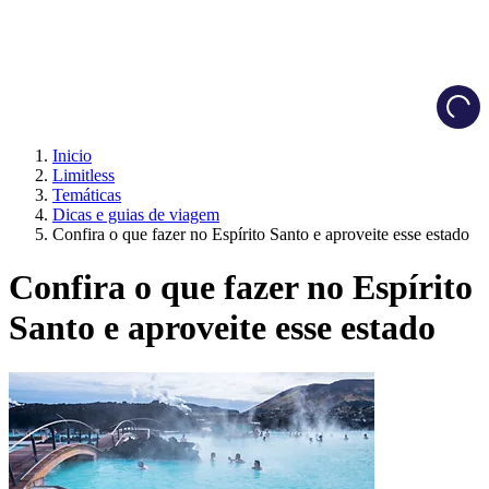
Load
Inicio
Limitless
Temáticas
Dicas e guias de viagem
Confira o que fazer no Espírito Santo e aproveite esse estado
Confira o que fazer no Espírito
Santo e aproveite esse estado