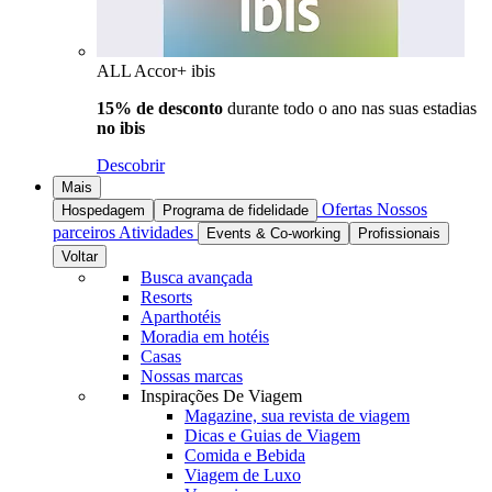
ALL Accor+ ibis
15% de desconto
durante todo o ano nas suas estadias
no ibis
Descobrir
Mais
Ofertas
Nossos
Hospedagem
Programa de fidelidade
parceiros
Atividades
Events & Co-working
Profissionais
Voltar
Busca avançada
Resorts
Aparthotéis
Moradia em hotéis
Casas
Nossas marcas
Inspirações De Viagem
Magazine, sua revista de viagem
Dicas e Guias de Viagem
Comida e Bebida
Viagem de Luxo