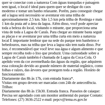
quer se conectar com a natureza Com águas tranquilas e paisagem
sem igual, o local é ideal para quem quer se desligar do caos
moderno e tomar um banho relaxante. Porém, para conseguir chegar
até a lagoa será necessário se aventurar em uma trilha de
aproximadamente 2.5 km. São 1,5 km pela trilha de Restinga e mais
1 km da praia até a área da lagoa. Além disso, você pode apreciar
toda a beleza do local, visitando o mirante, que proporciona uma
vista de toda a Lagoa de Caraís. Para chegar ao mirante basta seguir
as placas e se aventurar por uma trilha curta em meio a natureza
local É importante lembrar que na sede do parque tem banheiros e
bebedouros, mas na trilha que leva a lagoa não tem nada disso. Por
isso, é recomendável que você leve sua água e algum alimento e que
sempre recolha todo o lixo que produzir. Uma curiosidade sobre a
Lagoa de Caraís também é chamada de Lagoa da Coca-Cola. O
apelido vem da cor avermelhada das águas da região, que adquirem
essa coloração devido ao grande número de material orgânico, como
folhas e raízes, das árvores que protegem toda a região. Horário de
funcionamento:
Diariamente das 8h às 17h, com entrada franca*.
Visitas em grupo devem ser marcadas com 24h de antecedência.
Trilhas:
Diariamente das 8h às 15h30. Entrada franca. Passeios de caiaque:
Precisa ser agendado com um monitor ambiental do parque Contato:
Telefones: (27) 3636-2522 e-mail: pepcv@iema.es.gov.br