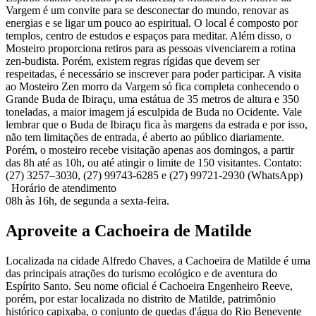
Vargem é um convite para se desconectar do mundo, renovar as
energias e se ligar um pouco ao espiritual. O local é composto por
templos, centro de estudos e espaços para meditar. Além disso, o
Mosteiro proporciona retiros para as pessoas vivenciarem a rotina
zen-budista. Porém, existem regras rígidas que devem ser
respeitadas, é necessário se inscrever para poder participar. A visita
ao Mosteiro Zen morro da Vargem só fica completa conhecendo o
Grande Buda de Ibiraçu, uma estátua de 35 metros de altura e 350
toneladas, a maior imagem já esculpida de Buda no Ocidente. Vale
lembrar que o Buda de Ibiraçu fica às margens da estrada e por isso,
não tem limitações de entrada, é aberto ao público diariamente.
Porém, o mosteiro recebe visitação apenas aos domingos, a partir
das 8h até as 10h, ou até atingir o limite de 150 visitantes. Contato:
(27) 3257–3030, (27) 99743-6285 e (27) 99721-2930 (WhatsApp)
Horário de atendimento
08h às 16h, de segunda a sexta-feira.
Aproveite a Cachoeira de Matilde
Localizada na cidade Alfredo Chaves, a Cachoeira de Matilde é uma
das principais atrações do turismo ecológico e de aventura do
Espírito Santo. Seu nome oficial é Cachoeira Engenheiro Reeve,
porém, por estar localizada no distrito de Matilde, patrimônio
histórico capixaba, o conjunto de quedas d'água do Rio Benevente