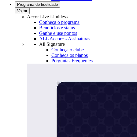
Programa de fidelidade
Voltar
Accor Live Limitless
Conheça o programa
Benefícios e status
Ganhe e use pontos
ALL Accor+ - Assinaturas
All Signature
Conheça o clube
Conheça os planos
Perguntas Frequentes