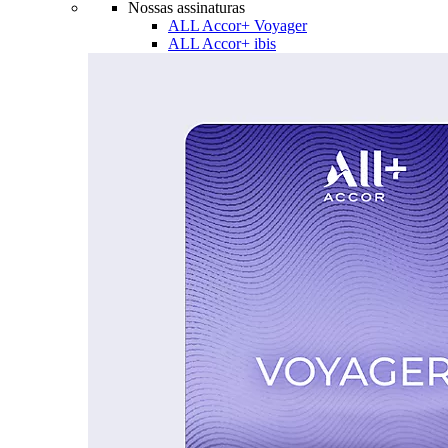
Nossas assinaturas
ALL Accor+ Voyager
ALL Accor+ ibis