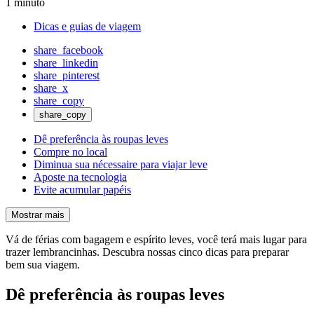
1 minuto
Dicas e guias de viagem
share_facebook
share_linkedin
share_pinterest
share_x
share_copy
share_copy
Dê preferência às roupas leves
Compre no local
Diminua sua nécessaire para viajar leve
Aposte na tecnologia
Evite acumular papéis
Mostrar mais
Vá de férias com bagagem e espírito leves, você terá mais lugar para
trazer lembrancinhas. Descubra nossas cinco dicas para preparar
bem sua viagem.
Dê preferência às roupas leves