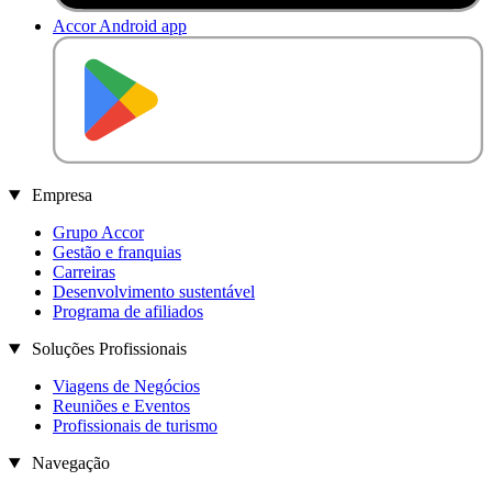
Accor Android app
D
I
S
P
O
N
Í
V
E
L
N
O
Empresa
Grupo Accor
Gestão e franquias
Carreiras
Desenvolvimento sustentável
Programa de afiliados
Soluções Profissionais
Viagens de Negócios
Reuniões e Eventos
Profissionais de turismo
Navegação