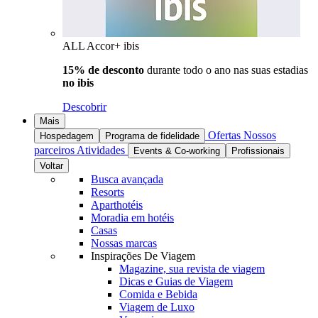
ALL Accor+ ibis
15% de desconto
durante todo o ano nas suas estadias
no ibis
Descobrir
Mais
Ofertas
Nossos
Hospedagem
Programa de fidelidade
parceiros
Atividades
Events & Co-working
Profissionais
Voltar
Busca avançada
Resorts
Aparthotéis
Moradia em hotéis
Casas
Nossas marcas
Inspirações De Viagem
Magazine, sua revista de viagem
Dicas e Guias de Viagem
Comida e Bebida
Viagem de Luxo