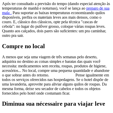
Após ter consultado a previsão do tempo (dando especial atenção às
temperaturas de manhã e noturnas), você se lança ao
preparo de sua
mala .
Para suportar as baixas temperaturas economizando quilos
disponíveis, prefira os materiais leves aos mais densos, como o
couro. E, clássico dos clássicos, opte pela técnica "cascas de
cebola": no lugar do pulôver grosso, coloque várias roupas leves.
Quanto aos calçados, dois pares são suficientes: um pra caminhar,
outro pra sair.
Compre no local
A menos que seja uma viagem de três semanas pelo deserto,
adquirira no destino as coisas simples e baratas das quais você
necessita: medicamentos sem receita, roupas, produtos de higiene,
acessórios... No local, compre uma pequena quantidade e abandone
o que sobrar antes do retorno. Pense igualmente em
todos os serviços oferecidos nas hospedagens. Se o hotel dispõe de
uma lavanderia, aproveite para aliviar alguns quilos de roupas. Da
mesma forma, deixe seu secador de cabelos e todos os objetos
fornecidos pelo hotel onde costumam ficar.
Diminua sua nécessaire para viajar leve