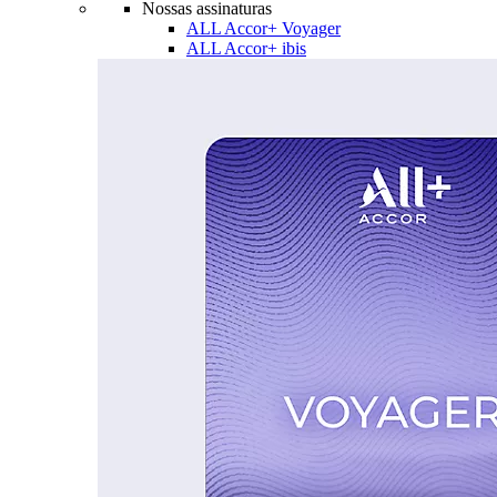
Nossas assinaturas
ALL Accor+ Voyager
ALL Accor+ ibis