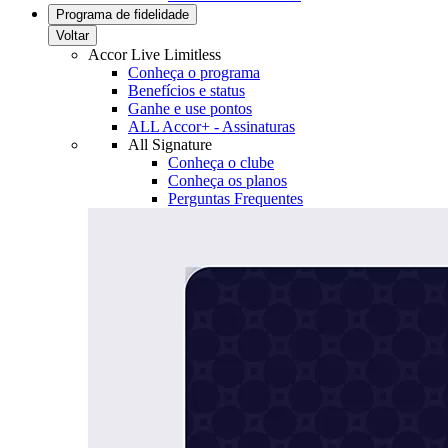
Programa de fidelidade
Voltar
Accor Live Limitless
Conheça o programa
Benefícios e status
Ganhe e use pontos
ALL Accor+ - Assinaturas
All Signature
Conheça o clube
Conheça os planos
Perguntas Frequentes