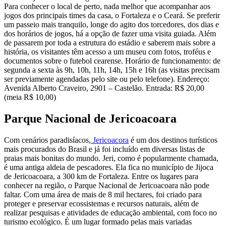
Para conhecer o local de perto, nada melhor que acompanhar aos
jogos dos principais times da casa, o Fortaleza e o Ceará. Se preferir
um passeio mais tranquilo, longe do agito dos torcedores, dos dias e
dos horários de jogos, há a opção de fazer uma visita guiada. Além
de passarem por toda a estrutura do estádio e saberem mais sobre a
história, os visitantes têm acesso a um museu com fotos, troféus e
documentos sobre o futebol cearense. Horário de funcionamento: de
segunda a sexta às 9h, 10h, 11h, 14h, 15h e 16h (as visitas precisam
ser previamente agendadas pelo site ou pelo telefone). Endereço:
Avenida Alberto Craveiro, 2901 – Castelão. Entrada: R$ 20,00
(meia R$ 10,00)
Parque Nacional de Jericoacoara
Com cenários paradisíacos,
Jericoacora
é um dos destinos turísticos
mais procurados do Brasil e já foi incluído em diversas listas de
praias mais bonitas do mundo. Jeri, como é popularmente chamada,
é uma antiga aldeia de pescadores. Ela fica no município de Jijoca
de Jericoacoara, a 300 km de Fortaleza. Entre os lugares para
conhecer na região, o Parque Nacional de Jericoacoara não pode
faltar. Com uma área de mais de 8 mil hectares, foi criado para
proteger e preservar ecossistemas e recursos naturais, além de
realizar pesquisas e atividades de educação ambiental, com foco no
turismo ecológico. É um lugar formado pelas mais variadas