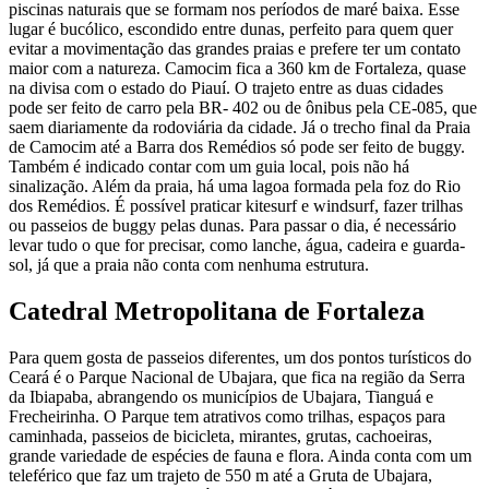
piscinas naturais que se formam nos períodos de maré baixa. Esse
lugar é bucólico, escondido entre dunas, perfeito para quem quer
evitar a movimentação das grandes praias e prefere ter um contato
maior com a natureza. Camocim fica a 360 km de Fortaleza, quase
na divisa com o estado do Piauí. O trajeto entre as duas cidades
pode ser feito de carro pela BR- 402 ou de ônibus pela CE-085, que
saem diariamente da rodoviária da cidade. Já o trecho final da Praia
de Camocim até a Barra dos Remédios só pode ser feito de buggy.
Também é indicado contar com um guia local, pois não há
sinalização. Além da praia, há uma lagoa formada pela foz do Rio
dos Remédios. É possível praticar kitesurf e windsurf, fazer trilhas
ou passeios de buggy pelas dunas. Para passar o dia, é necessário
levar tudo o que for precisar, como lanche, água, cadeira e guarda-
sol, já que a praia não conta com nenhuma estrutura.
Catedral Metropolitana de Fortaleza
Para quem gosta de passeios diferentes, um dos pontos turísticos do
Ceará é o Parque Nacional de Ubajara, que fica na região da Serra
da Ibiapaba, abrangendo os municípios de Ubajara, Tianguá e
Frecheirinha. O Parque tem atrativos como trilhas, espaços para
caminhada, passeios de bicicleta, mirantes, grutas, cachoeiras,
grande variedade de espécies de fauna e flora. Ainda conta com um
teleférico que faz um trajeto de 550 m até a Gruta de Ubajara,