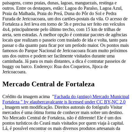
paisagens, como praias, dunas, lagoas, manguezais, restinga e
outros. Entre os destaques, estão: Lagoa do Paraíso, Lagoa Azul,
Praia da Malhada, Praia do Preá, Duna do Pôr do Sol e Pedra
Furada de Jericoacoara, um dos cartões-postais da vila. O acesso de
Fortaleza a Jeri leva em torno de 5h e precisa ser feito em veículos
4x4, principalmente pelo último trecho, com 15 km de trilhas de
areia, sem estradas. A melhor opção é contratar pacotes de agências
locais que realizam o passeio com traslado de ida e volta, tanto para
passar o dia quanto para ficar por um período maior. Os pontos mais
famosos do Parque Nacional de Jericoacoara ficam muito próximos
uns dos outros e podem ser facilmente visitados durante uma
caminhada. Já para os mais distantes, a dica é contratar passeios de
buggy ou barco. Endereço: Rua dos Coqueiros, Jijoca de
Jericoacoara.
Mercado Central de Fortaleza
Crédito da imagem acima "
Fachada do (antigo) Mercado Municipal
Fortaleza " by
glaubercavalcante is licensed unde
r CC BY-NC 2.0
.
Imagem sem modificação. Direitos autorais do fotógrafo Visitar
mercados é uma ótima forma de conhecer mais sobre um destino.
No Mercado Central de Fortaleza, não é diferente! Ele é um dos
pontos turísticos do Ceará mais visitados por quem viaja à capital.
Lá, é possível encontrar os mais diversos produtos artesanais da