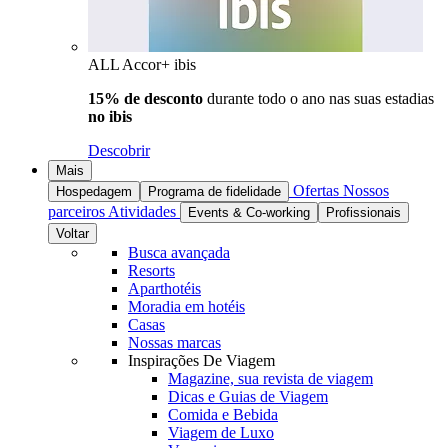
ALL Accor+ ibis
15% de desconto
durante todo o ano nas suas estadias
no ibis
Descobrir
Mais
Ofertas
Nossos
Hospedagem
Programa de fidelidade
parceiros
Atividades
Events & Co-working
Profissionais
Voltar
Busca avançada
Resorts
Aparthotéis
Moradia em hotéis
Casas
Nossas marcas
Inspirações De Viagem
Magazine, sua revista de viagem
Dicas e Guias de Viagem
Comida e Bebida
Viagem de Luxo