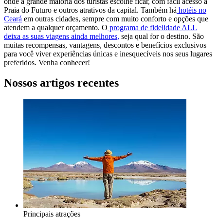
onde a grande maioria dos turistas escolhe ficar, com fácil acesso à
Praia do Futuro e outros atrativos da capital. Também há
hotéis no
Ceará
em outras cidades, sempre com muito conforto e opções que
atendem a qualquer orçamento. O
programa de fidelidade ALL
deixa as suas viagens ainda melhores,
seja qual for o destino. São
muitas recompensas, vantagens, descontos e benefícios exclusivos
para você viver experiências únicas e inesquecíveis nos seus lugares
preferidos. Venha conhecer!
Nossos artigos recentes
Principais atrações