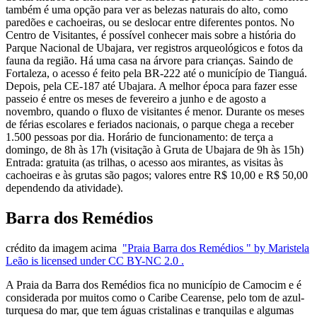
também é uma opção para ver as belezas naturais do alto, como
paredões e cachoeiras, ou se deslocar entre diferentes pontos. No
Centro de Visitantes, é possível conhecer mais sobre a história do
Parque Nacional de Ubajara, ver registros arqueológicos e fotos da
fauna da região. Há uma casa na árvore para crianças. Saindo de
Fortaleza, o acesso é feito pela BR-222 até o município de Tianguá.
Depois, pela CE-187 até Ubajara. A melhor época para fazer esse
passeio é entre os meses de fevereiro a junho e de agosto a
novembro, quando o fluxo de visitantes é menor. Durante os meses
de férias escolares e feriados nacionais, o parque chega a receber
1.500 pessoas por dia. Horário de funcionamento: de terça a
domingo, de 8h às 17h (visitação à Gruta de Ubajara de 9h às 15h)
Entrada: gratuita (as trilhas, o acesso aos mirantes, as visitas às
cachoeiras e às grutas são pagos; valores entre R$ 10,00 e R$ 50,00
dependendo da atividade).
Barra dos Remédios
crédito da imagem acima
"Praia Barra dos Remédios " by
Maristela
Leão is licensed under
CC BY-NC 2.0 .
A Praia da Barra dos Remédios fica no município de Camocim e é
considerada por muitos como o Caribe Cearense, pelo tom de azul-
turquesa do mar, que tem águas cristalinas e tranquilas e algumas