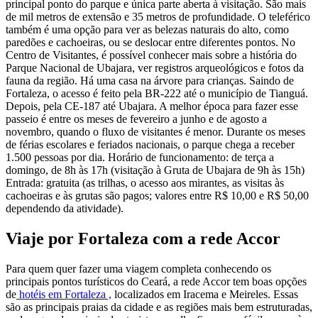
principal ponto do parque e única parte aberta à visitação. São mais
de mil metros de extensão e 35 metros de profundidade. O teleférico
também é uma opção para ver as belezas naturais do alto, como
paredões e cachoeiras, ou se deslocar entre diferentes pontos. No
Centro de Visitantes, é possível conhecer mais sobre a história do
Parque Nacional de Ubajara, ver registros arqueológicos e fotos da
fauna da região. Há uma casa na árvore para crianças. Saindo de
Fortaleza, o acesso é feito pela BR-222 até o município de Tianguá.
Depois, pela CE-187 até Ubajara. A melhor época para fazer esse
passeio é entre os meses de fevereiro a junho e de agosto a
novembro, quando o fluxo de visitantes é menor. Durante os meses
de férias escolares e feriados nacionais, o parque chega a receber
1.500 pessoas por dia. Horário de funcionamento: de terça a
domingo, de 8h às 17h (visitação à Gruta de Ubajara de 9h às 15h)
Entrada: gratuita (as trilhas, o acesso aos mirantes, as visitas às
cachoeiras e às grutas são pagos; valores entre R$ 10,00 e R$ 50,00
dependendo da atividade).
Viaje por Fortaleza com a rede Accor
Para quem quer fazer uma viagem completa conhecendo os
principais pontos turísticos do Ceará, a rede Accor tem boas opções
de
hotéis em Fortaleza ,
localizados em Iracema e Meireles. Essas
são as principais praias da cidade e as regiões mais bem estruturadas,