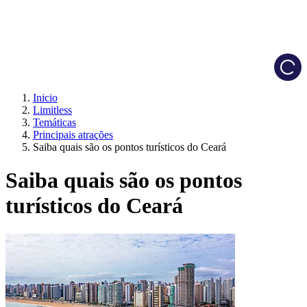
Load
Inicio
Limitless
Temáticas
Principais atrações
Saiba quais são os pontos turísticos do Ceará
Saiba quais são os pontos
turísticos do Ceará