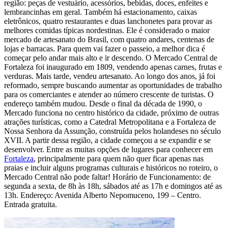
região: peças de vestuário, acessórios, bebidas, doces, enfeites e
lembrancinhas em geral. Também há estacionamento, caixas
eletrônicos, quatro restaurantes e duas lanchonetes para provar as
melhores comidas típicas nordestinas. Ele é considerado o maior
mercado de artesanato do Brasil, com quatro andares, centenas de
lojas e barracas. Para quem vai fazer o passeio, a melhor dica é
começar pelo andar mais alto e ir descendo. O Mercado Central de
Fortaleza foi inaugurado em 1809, vendendo apenas carnes, frutas e
verduras. Mais tarde, vendeu artesanato. Ao longo dos anos, já foi
reformado, sempre buscando aumentar as oportunidades de trabalho
para os comerciantes e atender ao número crescente de turistas. O
endereço também mudou. Desde o final da década de 1990, o
Mercado funciona no centro histórico da cidade, próximo de outras
atrações turísticas, como a Catedral Metropolitana e a Fortaleza de
Nossa Senhora da Assunção, construída pelos holandeses no século
XVII. A partir dessa região, a cidade começou a se expandir e se
desenvolver. Entre as muitas opções de lugares para conhecer em
Fortaleza
, principalmente para quem não quer ficar apenas nas
praias e incluir alguns programas culturais e históricos no roteiro, o
Mercado Central não pode faltar! Horário de Funcionamento: de
segunda a sexta, de 8h às 18h, sábados até as 17h e domingos até as
13h. Endereço: Avenida Alberto Nepomuceno, 199 – Centro.
Entrada gratuita.