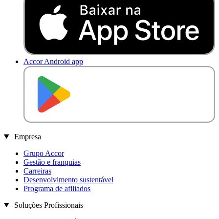
Accor Android app
D
I
S
P
O
N
Í
V
E
L
N
O
Empresa
Grupo Accor
Gestão e franquias
Carreiras
Desenvolvimento sustentável
Programa de afiliados
Soluções Profissionais