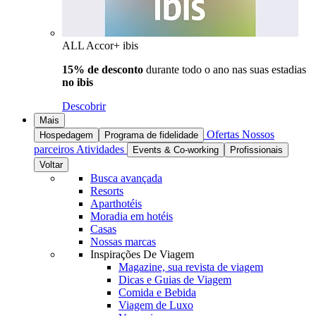
ALL Accor+ ibis
15% de desconto
durante todo o ano nas suas estadias
no ibis
Descobrir
Mais
Ofertas
Nossos
Hospedagem
Programa de fidelidade
parceiros
Atividades
Events & Co-working
Profissionais
Voltar
Busca avançada
Resorts
Aparthotéis
Moradia em hotéis
Casas
Nossas marcas
Inspirações De Viagem
Magazine, sua revista de viagem
Dicas e Guias de Viagem
Comida e Bebida
Viagem de Luxo