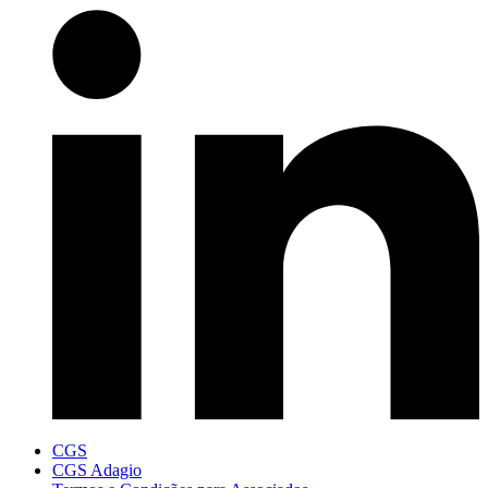
CGS
CGS Adagio