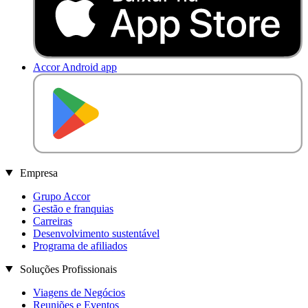
Accor Android app
D
I
S
P
O
N
Í
V
E
L
N
O
Empresa
Grupo Accor
Gestão e franquias
Carreiras
Desenvolvimento sustentável
Programa de afiliados
Soluções Profissionais
Viagens de Negócios
Reuniões e Eventos