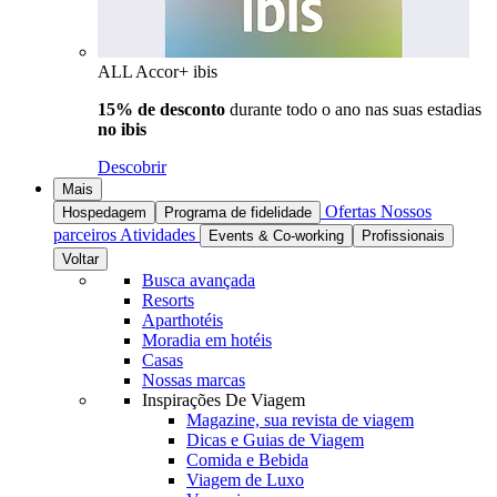
ALL Accor+ ibis
15% de desconto
durante todo o ano nas suas estadias
no ibis
Descobrir
Mais
Ofertas
Nossos
Hospedagem
Programa de fidelidade
parceiros
Atividades
Events & Co-working
Profissionais
Voltar
Busca avançada
Resorts
Aparthotéis
Moradia em hotéis
Casas
Nossas marcas
Inspirações De Viagem
Magazine, sua revista de viagem
Dicas e Guias de Viagem
Comida e Bebida
Viagem de Luxo