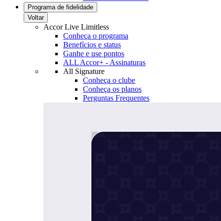
Programa de fidelidade
Voltar
Accor Live Limitless
Conheça o programa
Benefícios e status
Ganhe e use pontos
ALL Accor+ - Assinaturas
All Signature
Conheça o clube
Conheça os planos
Perguntas Frequentes