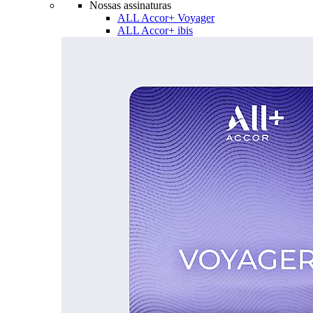
Nossas assinaturas
ALL Accor+ Voyager
ALL Accor+ ibis