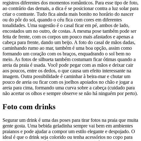
registros diferentes dos momentos românticos. Para esse tipo de foto,
ao contrário das demais, a dica é se posicionar contra a luz solar para
criar o contraste. Tudo fica ainda mais bonito no horário do nascer
ou do pôr do sol, quando o céu fica com cores em diferentes
tonalidades. Uma sugestão é o casal ficar em pé, ambos de lado,
encostados um no outro, de costas. A mesma pose também pode ser
feita de frente, com os corpos um pouco mais afastados e apenas a
cabeça para frente, dando um beijo. A foto do casal de mãos dadas,
caminhando rumo ao mar, também é uma boa opção, assim como
formando um coração com os braços, enquadrando o sol bem no
meio. As fotos de silhueta também costumam ficar ótimas quando a
areia da praia é usada. Você pode pegar com as mãos e deixar cair
aos poucos, entre os dedos, o que causa um efeito interessante na
imagem. Outra possibilidade é caminhar à beira-mar e chutar um
pouco de areia ou ficar com os joelhos apoiados no chão e jogar a
areia para cima, formando uma curva sobre a cabeça (cuidado para
não acertar os olhos e sempre observe se não há ninguém por perto).
Foto com drinks
Segurar um drink é uma das poses para tirar fotos na praia que muita
gente gosta. Uma bebida geladinha sempre vai bem em ambientes
praianos e pode ajudar a compor um estilo elegante e despojado. O
ideal é que o drink seja colorido ou tenha acessórios no copo para