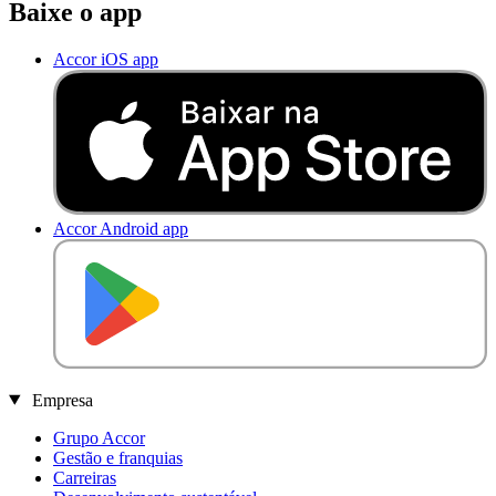
Baixe o app
Accor iOS app
Accor Android app
D
I
S
P
O
N
Í
V
E
L
N
O
Empresa
Grupo Accor
Gestão e franquias
Carreiras