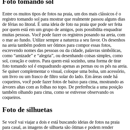
Foto tomando sol
Entre os muitos tipos de fotos na praia, um dos mais clássicos é o
registro tomando sol para mostrar que realmente passou alguns dias
de férias no litoral. É uma ideia de foto na praia que pode ser feita
por quem está em um grupo de amigos, pois possibilita enquadrar
muitas pessoas. Você pode fazer os registros posando na areia, com
o mar ao fundo. Utilize sempre a natureza a seu favor. Os desenhos
na areia também podem ser ótimos para compor essas fotos,
escrevendo nomes das pessoas ou da cidade, palavras simbólicas,
como “amizade” e “alegria”, ou desenhando coisas simples, como
sol, coração e outros. Para quem está sozinho, uma forma de tirar
foto tomando sol é enquadrando apenas as pernas ou os pés na areia.
Se quiser complementar o visual, coloque uma bolsa, um acessório,
um livro ou um frasco de filtro solar do lado. Em áreas onde há
coqueiros, você pode fazer fotos de baixo para cima, mostrando as
árvores altas com as folhas no topo. De preferência a uma posição
também olhando para cima, como se estivesse observando os
coqueiros.
Foto de silhuetas
Se você vai viajar a dois e está buscando ideias de fotos na praia
para casal, as imagens de silhueta são ótimas e podem render