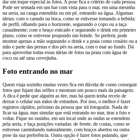
dar um toque especial às fotos. A pose fica a critério de cada pessoa.
Pode ser sentada em um bar com vista para o mar, em uma mesinha
na areia, na canga estendida ou em pé, entrando na água. Algumas
ideias: com o canudo na boca, como se estivesse tomando a bebida;
de perfil, olhando para o horizonte, segurando o copo ou a taça
casualmente; com o braço esticado e segurando o drink em primeiro
plano, como se estivesse propondo um brinde. Se preferir, pode
mostrar apenas a mão segurando o drink e a praia como cenário ou a
mão e parte das pernas e dos pés na areia, com o mar ao fundo. Dá
para aproveitar todas essas ideias de fotos na praia com água de
coco ou até uma cervejinha.
Foto entrando no mar
Quem viaja sozinho muitas vezes fica em dúvida de como conseguir
fotos que fujam das selfies e mostram um pouco mais da paisagem.
A dica é pedir que alguém as tire, mas há quem tenha receio de
deixar o celular nas mãos de estranhos. Por isso, o melhor é fazer
registros rápidos, próximo da pessoa que irá fotografar. Nada de
ficar na água, mas simular que está entrando no mar, tirar a foto e
voltar. Fique no rasinho, em um local onde as ondas se estendem
pela areia, e faça posições variadas: de frente, de costas, como se
estivesse caminhando naturalmente, com braços abertos ou outra
pose da sua preferência. Outra opção é fazer fotos pulando, que