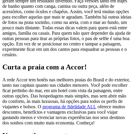
geram sempre um resultado divertido. Faça versões tanto em trajes
de banho quanto com canga, camisa ou outra peça, além de
acessórios, como óculos e chapéus. Assim, você terá muitas opções
para escolher aquelas que mais te agradam. Também há outras ideias
de fotos na praia sozinho, como na areia, com o mar ao fundo, um
pouco mais distante. Todas essas dicas valem para quem está entre
amigos, família ou casais. Para quem não quer depender da ajuda de
outras pessoas para tirar as próprias fotos, o pau de selfie é uma boa
opção. Em vez de se posicionar no centro e tampar a paisagem,
experimente ficar em um dos cantos para enquadrar as pessoas e o
cenário.
Curta a praia com a Accor!
A rede Accor tem hotéis nas melhores praias do Brasil e do exterior,
tanto nas capitais quanto nas cidades menores. Você pode escolher
ficar pertinho do mar, em um hotel com vista da paisagem, entre
outras opções. Das hospedagens mais simples, mas sem abrir mão
do conforto, às mais luxuosas, há opções para todos os perfis de
viajantes e bolsos. O
programa de fidelidade ALL
oferece muitos
descontos, benefícios e vantagens exclusivas para você viajar
gastando menos e vivenciar novas experiências nos seus destinos
dos sonhos com muito mais economia. Conheça!