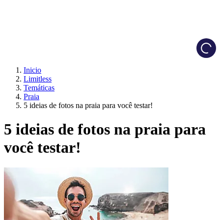
Load
Inicio
Limitless
Temáticas
Praia
5 ideias de fotos na praia para você testar!
5 ideias de fotos na praia para
você testar!