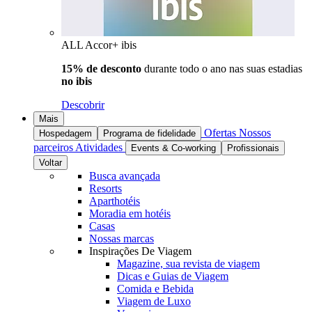
ALL Accor+ ibis
15% de desconto
durante todo o ano nas suas estadias
no ibis
Descobrir
Mais
Ofertas
Nossos
Hospedagem
Programa de fidelidade
parceiros
Atividades
Events & Co-working
Profissionais
Voltar
Busca avançada
Resorts
Aparthotéis
Moradia em hotéis
Casas
Nossas marcas
Inspirações De Viagem
Magazine, sua revista de viagem
Dicas e Guias de Viagem
Comida e Bebida
Viagem de Luxo