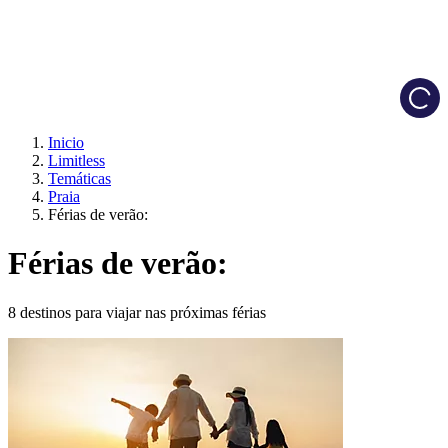
Load
Inicio
Limitless
Temáticas
Praia
Férias de verão:
Férias de verão:
8 destinos para viajar nas próximas férias