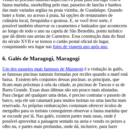
fauna marinha, snorkelling pelo mar, passeios de lancha e banhos
das mais variadas argilas na praia vizinha, de Guadalupe. Quando
bater a fome, no acesso à praia, há opções de restaurantes de
culinária local, fresquinha e gostosa. E, se você tiver sorte, é
possível também observar os casamentos e batizados que acontecem
ao longo de todo o ano na capela de São Benedito, ponto turístico
que dá direto nas areias de Carneiros. Essa construção data do final
do século XVII e se tornou o cartão postal oficial do lugar,
conquistando seu lugar nas
fotos de viagem ano após ano.
6. Galés de Maragogi, Maragogi
Um dos passeios mais famosos de Maragogi
é a visitação às galés,
as famosas piscinas naturais formadas por recifes quando a maré está
baixa. Existem três conjuntos dessas piscinas: as principais, que
ficam mais próximas à orla da cidade, as piscinas de Taocas e as de
Barra Grande. Essas duas últimas são um pouco mais afastadas.
Para chegar até qualquer uma delas, é preciso contratar o passeio de
barco, seja ele um catamarã para muitos turistas ou uma lancha mais
reservada. As próprias embarcações costumam oferecer óculos de
mergulho para os turistas conseguirem observar a fauna marinha que
se esconde por lá. Nas galés, existem partes mais rasas, onde é
possível aproveitar a paisagem sentado na areia e vendo os peixes a
olho nu, e partes mais profundas, onde dá, inclusive, para fazer