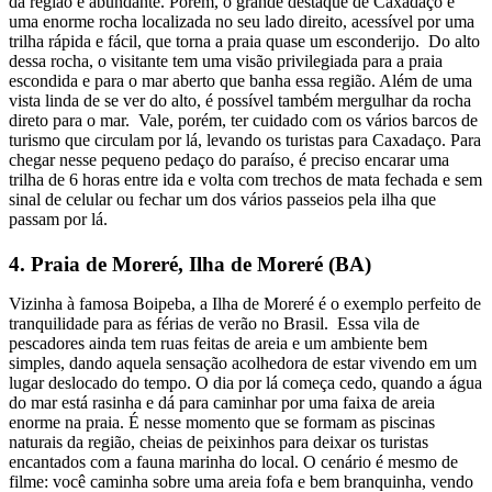
da região e abundante. Porém, o grande destaque de Caxadaço é
uma enorme rocha localizada no seu lado direito, acessível por uma
trilha rápida e fácil, que torna a praia quase um esconderijo. Do alto
dessa rocha, o visitante tem uma visão privilegiada para a praia
escondida e para o mar aberto que banha essa região. Além de uma
vista linda de se ver do alto, é possível também mergulhar da rocha
direto para o mar. Vale, porém, ter cuidado com os vários barcos de
turismo que circulam por lá, levando os turistas para Caxadaço. Para
chegar nesse pequeno pedaço do paraíso, é preciso encarar uma
trilha de 6 horas entre ida e volta com trechos de mata fechada e sem
sinal de celular ou fechar um dos vários passeios pela ilha que
passam por lá.
4. Praia de Moreré, Ilha de Moreré (BA)
Vizinha à famosa Boipeba, a Ilha de Moreré é o exemplo perfeito de
tranquilidade para as férias de verão no Brasil. Essa vila de
pescadores ainda tem ruas feitas de areia e um ambiente bem
simples, dando aquela sensação acolhedora de estar vivendo em um
lugar deslocado do tempo. O dia por lá começa cedo, quando a água
do mar está rasinha e dá para caminhar por uma faixa de areia
enorme na praia. É nesse momento que se formam as piscinas
naturais da região, cheias de peixinhos para deixar os turistas
encantados com a fauna marinha do local. O cenário é mesmo de
filme: você caminha sobre uma areia fofa e bem branquinha, vendo