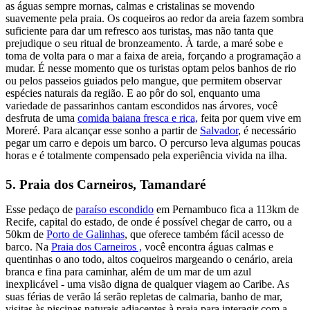
as águas sempre mornas, calmas e cristalinas se movendo
suavemente pela praia. Os coqueiros ao redor da areia fazem sombra
suficiente para dar um refresco aos turistas, mas não tanta que
prejudique o seu ritual de bronzeamento. À tarde, a maré sobe e
toma de volta para o mar a faixa de areia, forçando a programação a
mudar. É nesse momento que os turistas optam pelos banhos de rio
ou pelos passeios guiados pelo mangue, que permitem observar
espécies naturais da região. E ao pôr do sol, enquanto uma
variedade de passarinhos cantam escondidos nas árvores, você
desfruta de uma
comida baiana fresca e rica,
feita por quem vive em
Moreré. Para alcançar esse sonho a partir de
Salvador
, é necessário
pegar um carro e depois um barco. O percurso leva algumas poucas
horas e é totalmente compensado pela experiência vivida na ilha.
5. Praia dos Carneiros, Tamandaré
Esse pedaço de
paraíso escondido
em Pernambuco fica a 113km de
Recife, capital do estado, de onde é possível chegar de carro, ou a
50km de
Porto de Galinhas
, que oferece também fácil acesso de
barco. Na
Praia dos Carneiros ,
você encontra águas calmas e
quentinhas o ano todo, altos coqueiros margeando o cenário, areia
branca e fina para caminhar, além de um mar de um azul
inexplicável - uma visão digna de qualquer viagem ao Caribe. As
suas férias de verão lá serão repletas de calmaria, banho de mar,
visitas às piscinas naturais adjacentes à praia para interagir com a