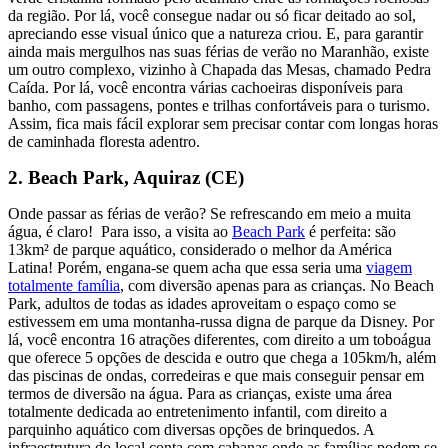
da região. Por lá, você consegue nadar ou só ficar deitado ao sol,
apreciando esse visual único que a natureza criou. E, para garantir
ainda mais mergulhos nas suas férias de verão no Maranhão, existe
um outro complexo, vizinho à Chapada das Mesas, chamado Pedra
Caída. Por lá, você encontra várias cachoeiras disponíveis para
banho, com passagens, pontes e trilhas confortáveis para o turismo.
Assim, fica mais fácil explorar sem precisar contar com longas horas
de caminhada floresta adentro.
2. Beach Park, Aquiraz (CE)
Onde passar as férias de verão? Se refrescando em meio a muita
água, é claro! Para isso, a visita ao
Beach Park
é perfeita: são
13km² de parque aquático, considerado o melhor da América
Latina! Porém, engana-se quem acha que essa seria uma
viagem
totalmente família
, com diversão apenas para as crianças. No Beach
Park, adultos de todas as idades aproveitam o espaço como se
estivessem em uma montanha-russa digna de parque da Disney. Por
lá, você encontra 16 atrações diferentes, com direito a um toboágua
que oferece 5 opções de descida e outro que chega a 105km/h, além
das piscinas de ondas, corredeiras e que mais conseguir pensar em
termos de diversão na água. Para as crianças, existe uma área
totalmente dedicada ao entretenimento infantil, com direito a
parquinho aquático com diversas opções de brinquedos. A
infraestrutura do local conta com cabanas onde as famílias podem se