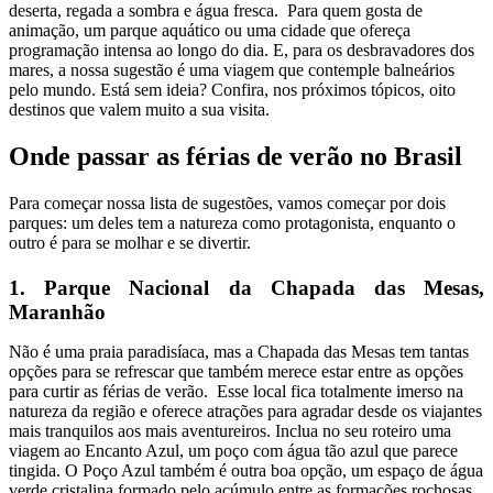
deserta, regada a sombra e água fresca. Para quem gosta de
animação, um parque aquático ou uma cidade que ofereça
programação intensa ao longo do dia. E, para os desbravadores dos
mares, a nossa sugestão é uma viagem que contemple balneários
pelo mundo. Está sem ideia? Confira, nos próximos tópicos, oito
destinos que valem muito a sua visita.
Onde passar as férias de verão no Brasil
Para começar nossa lista de sugestões, vamos começar por dois
parques: um deles tem a natureza como protagonista, enquanto o
outro é para se molhar e se divertir.
1. Parque Nacional da Chapada das Mesas,
Maranhão
Não é uma praia paradisíaca, mas a Chapada das Mesas tem tantas
opções para se refrescar que também merece estar entre as opções
para curtir as férias de verão. Esse local fica totalmente imerso na
natureza da região e oferece atrações para agradar desde os viajantes
mais tranquilos aos mais aventureiros. Inclua no seu roteiro uma
viagem ao Encanto Azul, um poço com água tão azul que parece
tingida. O Poço Azul também é outra boa opção, um espaço de água
verde cristalina formado pelo acúmulo entre as formações rochosas