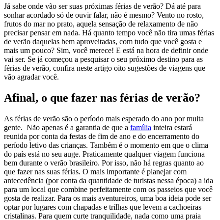
Já sabe onde vão ser suas próximas férias de verão? Dá até para
sonhar acordado só de ouvir falar, não é mesmo? Vento no rosto,
frutos do mar no prato, aquela sensação de relaxamento de não
precisar pensar em nada. Há quanto tempo você não tira umas férias
de verão daquelas bem aproveitadas, com tudo que você gosta e
mais um pouco? Sim, você merece! E está na hora de definir onde
vai ser. Se já começou a pesquisar o seu próximo destino para as
férias de verão, confira neste artigo oito sugestões de viagens que
vão agradar você.
Afinal, o que fazer nas férias de verão?
As férias de verão são o período mais esperado do ano por muita
gente. Não apenas é a garantia de que a
família
inteira estará
reunida por conta da festas de fim de ano e do encerramento do
período letivo das crianças. Também é o momento em que o clima
do país está no seu auge. Praticamente qualquer viagem funciona
bem durante o verão brasileiro. Por isso, não há regras quanto ao
que fazer nas suas férias. O mais importante é planejar com
antecedência (por conta da quantidade de turistas nessa época) a ida
para um local que combine perfeitamente com os passeios que você
gosta de realizar. Para os mais aventureiros, uma boa ideia pode ser
optar por lugares com chapadas e trilhas que levem a cachoeiras
cristalinas. Para quem curte tranquilidade, nada como uma praia