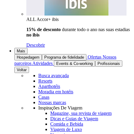
ALL Accor+ ibis
15% de desconto
durante todo o ano nas suas estadias
no ibis
Descobrir
Mais
Ofertas
Nossos
Hospedagem
Programa de fidelidade
parceiros
Atividades
Events & Co-working
Profissionais
Voltar
Busca avançada
Resorts
Aparthotéis
Moradia em hotéis
Casas
Nossas marcas
Inspirações De Viagem
Magazine, sua revista de viagem
Dicas e Guias de Viagem
Comida e Bebida
Viagem de Luxo