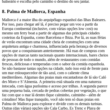
balneário e escolha pelo caminho o destino do seu jantar.
8. Palma de Mallorca, Espanha
Mallorca é a maior ilha do arquipélago espanhol das Ilhas Baleares.
Por isso, para chegar até lá, é preciso pegar um voo a partir da
Europa continental (inclusive, com várias opções low cost) ou
mesmo um ferry boat a partir de algumas das principais cidades
costeiras da Espanha, como Barcelona e Ibiza. Por lá, as suas férias
de verão encontram uma cidade cheia de construções com uma
arquitetura antiga e charmosa, influenciada pela herança de diversos
povos que a conquistaram anteriormente. Há ruas de compras com
opções de marcas tanto nacionais quanto internacionais, bares cheios
de pessoas de todo o mundo, além de restaurantes com comidas
frescas, deliciosas e temperadas com o sabor da comida espanhola.
Se não bastasse tantas opções na cidade, tudo isso está de frente para
um mar enlouquecedor de tão azul, com o caliente clima
mediterrâneo. Algumas das praias mais encantadoras de lá são Caló
des Moro e S’Almenia. A primeira está situada em uma natureza
intocada, com água puríssima e acesso por trilhas. A segunda parece
uma pequena baía, cercada de pedras cobertas por vegetação, o que
faz com que o mar lá dentro fique calminho, calminho - além de
cristalino! Mas fique tranquilo, você não tem só duas praias em
Palma de Mallorca para explorar e dividir com os demais turistas.
Outras (das várias) opções são Cala Carbo, Es Trenc e Playa de