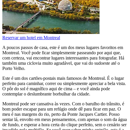
Reservar um hotel em Montreal
A poucos passos de casa, este é um dos meus lugares favoritos em
Montreal. Você pode ficar simplesmente passeando por aqui que,
com certeza, vai encontrar lugares interessantes para fotografar. Há
também uma ciclovia muito agradável, que vai do sudoeste até o
Porto Velho.
Este é um dos cartões-postais mais famosos de Montreal. É o lugar
perfeito para caminhar, correr ou simplesmente apreciar a bela vista.
O pôr do sol é magnífico aqui de cima – e você ainda pode
contemplar o deslumbrante borbulhar da cidade.
Montreal pode ser cansativa às vezes. Com o barulho do trânsito, é
bom poder escapar para um refúgio onde dê para ficar em paz. O
meu é nas margens do rio, perto da Ponte Jacques Cartier. Posso
sentar lá, envolto em meus pensamentos, com apenas o som da água
de fundo, e esperar a hora certa do clique perfeito, sem o cenário ser
invadido pela multidão. Se você quer saber minha opinião, esta é a