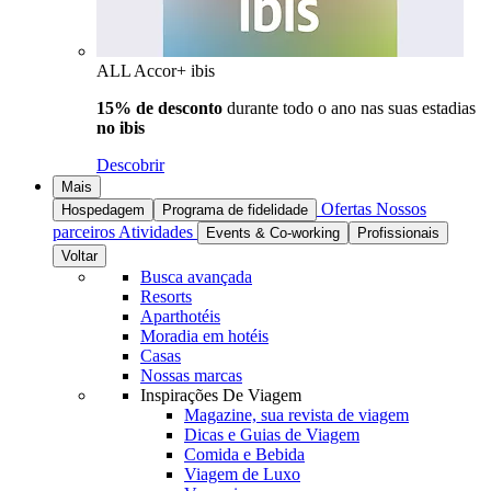
ALL Accor+ ibis
15% de desconto
durante todo o ano nas suas estadias
no ibis
Descobrir
Mais
Ofertas
Nossos
Hospedagem
Programa de fidelidade
parceiros
Atividades
Events & Co-working
Profissionais
Voltar
Busca avançada
Resorts
Aparthotéis
Moradia em hotéis
Casas
Nossas marcas
Inspirações De Viagem
Magazine, sua revista de viagem
Dicas e Guias de Viagem
Comida e Bebida
Viagem de Luxo