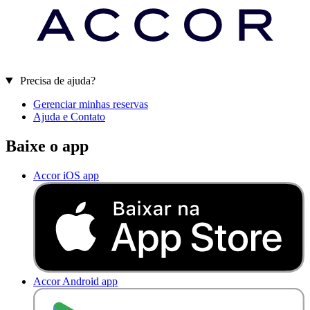
Precisa de ajuda?
Gerenciar minhas reservas
Ajuda e Contato
Baixe o app
Accor iOS app
Accor Android app
D
I
S
P
O
N
Í
V
E
L
N
O