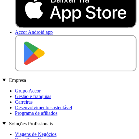
Accor Android app
D
I
S
P
O
N
Í
V
E
L
N
O
Empresa
Grupo Accor
Gestão e franquias
Carreiras
Desenvolvimento sustentável
Programa de afiliados
Soluções Profissionais
Viagens de Negócios