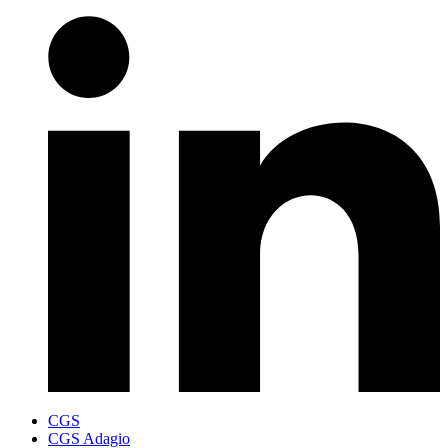
CGS
CGS Adagio