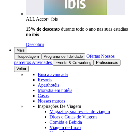
ALL Accor+ ibis
15% de desconto
durante todo o ano nas suas estadias
no ibis
Descobrir
Mais
Ofertas
Nossos
Hospedagem
Programa de fidelidade
parceiros
Atividades
Events & Co-working
Profissionais
Voltar
Busca avançada
Resorts
Aparthotéis
Moradia em hotéis
Casas
Nossas marcas
Inspirações De Viagem
Magazine, sua revista de viagem
Dicas e Guias de Viagem
Comida e Bebida
Viagem de Luxo