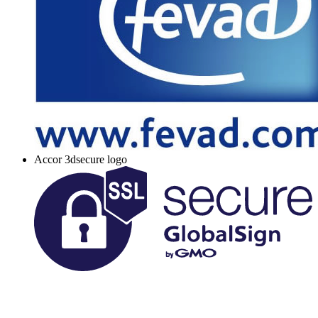
Accor 3dsecure logo