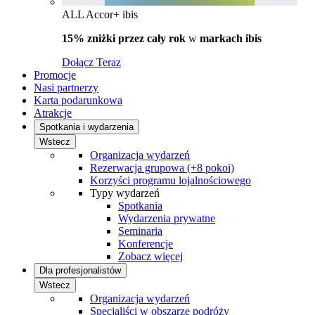
ALL Accor+ ibis
15% zniżki przez cały rok
w
markach ibis
Dołącz Teraz
Promocje
Nasi partnerzy
Karta podarunkowa
Atrakcje
Spotkania i wydarzenia
Wstecz
Organizacja wydarzeń
Rezerwacja grupowa (+8 pokoi)
Korzyści programu lojalnościowego
Typy wydarzeń
Spotkania
Wydarzenia prywatne
Seminaria
Konferencje
Zobacz więcej
Dla profesjonalistów
Wstecz
Organizacja wydarzeń
Specjaliści w obszarze podróży