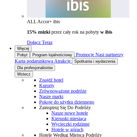
ALL Accor+ ibis
15% znizki
przez cały rok na pobyty
w ibis
Dołącz Teraz
Więcej
Promocje
Nasi partnerzy
Pobyt
Program lojalnościowy
Karta podarunkowa
Atrakcje
Spotkania i wydarzenia
Dla profesjonalistów
Wstecz
Znajdź hotel
Kurorty
Zrównoważone podróże
Nasze marki
Pokoje do użytku dziennego
Zainspiruj Się Do Podróży
Nasze nowe hotele
Kierunki miesiąca
Wycieczki rodzinne
Hotele w górach
Hotele Według Miejsca Podróży