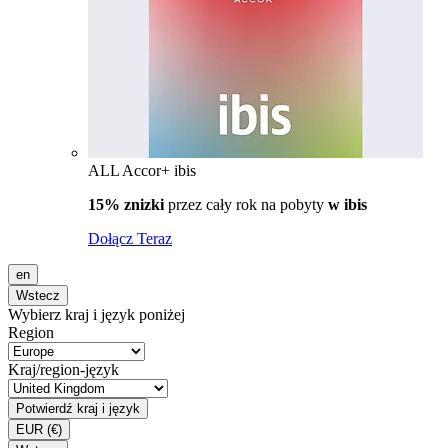
ALL Accor+ ibis
15% znizki
przez cały rok na pobyty
w ibis
Dołącz Teraz
en
Wstecz
Wybierz kraj i język poniżej
Region
Kraj/region-język
Potwierdź kraj i język
EUR
(€)