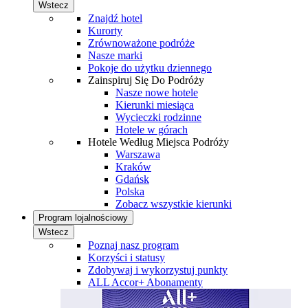
Wstecz
Znajdź hotel
Kurorty
Zrównoważone podróże
Nasze marki
Pokoje do użytku dziennego
Zainspiruj Się Do Podróży
Nasze nowe hotele
Kierunki miesiąca
Wycieczki rodzinne
Hotele w górach
Hotele Według Miejsca Podróży
Warszawa
Kraków
Gdańsk
Polska
Zobacz wszystkie kierunki
Program lojalnościowy
Wstecz
Poznaj nasz program
Korzyści i statusy
Zdobywaj i wykorzystuj punkty
ALL Accor+ Abonamenty