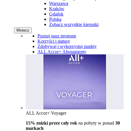
Warszawa
Kraków
Gdańsk
Polska
Zobacz wszystkie kierunki
Wstecz
Poznaj nasz program
Korzyści i statusy
Zdobywaj i wykorzystuj punkty
ALL Accor+ Abonamenty
ALL Accor+ Voyager
15% znizki przez cały rok
na pobyty w ponad
30
markach