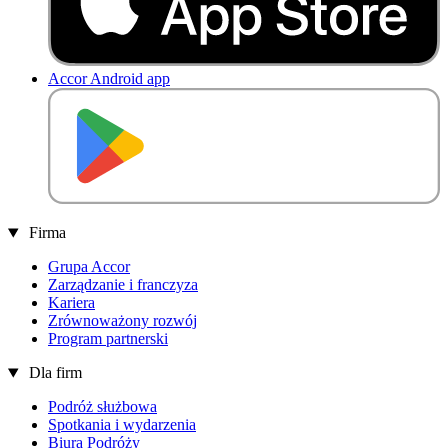
Accor Android app
P
O
B
I
E
R
Z Z
Firma
Grupa Accor
Zarządzanie i franczyza
Kariera
Zrównoważony rozwój
Program partnerski
Dla firm
Podróż służbowa
Spotkania i wydarzenia
Biura Podróży