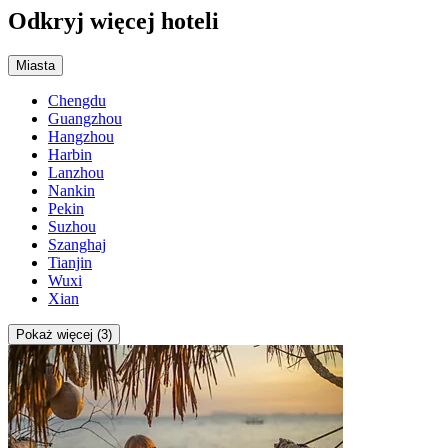
Odkryj więcej hoteli
Miasta
Chengdu
Guangzhou
Hangzhou
Harbin
Lanzhou
Nankin
Pekin
Suzhou
Szanghaj
Tianjin
Wuxi
Xian
Pokaż więcej (3)