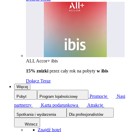
ALL Accor+ ibis
15% znizki
przez cały rok na pobyty
w ibis
Dołącz Teraz
Więcej
Promocje
Nasi
Pobyt
Program lojalnościowy
partnerzy
Karta podarunkowa
Atrakcje
Spotkania i wydarzenia
Dla profesjonalistów
Wstecz
Znajdź hotel