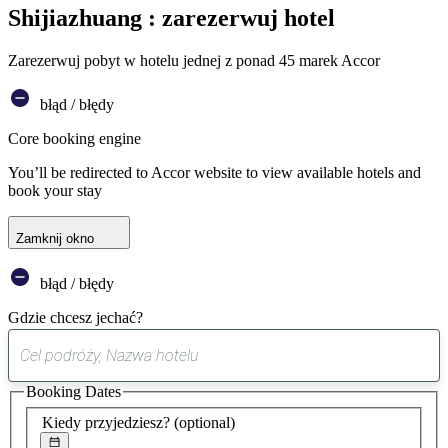
Shijiazhuang : zarezerwuj hotel
Zarezerwuj pobyt w hotelu jednej z ponad 45 marek Accor
błąd / błędy
Core booking engine
You’ll be redirected to Accor website to view available hotels and
book your stay
Zamknij okno
błąd / błędy
Gdzie chcesz jechać?
0
sugestia
Booking Dates
została
znaleziona
Kiedy przyjedziesz?
(optional)