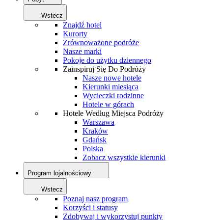
Wstecz
Znajdź hotel
Kurorty
Zrównoważone podróże
Nasze marki
Pokoje do użytku dziennego
Zainspiruj Się Do Podróży
Nasze nowe hotele
Kierunki miesiąca
Wycieczki rodzinne
Hotele w górach
Hotele Według Miejsca Podróży
Warszawa
Kraków
Gdańsk
Polska
Zobacz wszystkie kierunki
Program lojalnościowy
Wstecz
Poznaj nasz program
Korzyści i statusy
Zdobywaj i wykorzystuj punkty