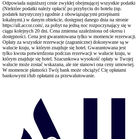
Odpowiada najniższej cenie zwykłej obejmującej wszystkie podatki
(Niektóre podatki należy opłacić po przybyciu do hotelu (np.
podatek turystyczny) zgodnie z obowiązującymi przepisami
lokalnymi.) w danym obiekcie, dostępnej danego dnia na stronie
https://all.accor.com/, za pobyt na jedną noc rozpoczynający się w
ciągu kolejnych 20 dni. Cena zmienna uzależniona od okresu i
dostępności. Cena jest gwarantowana tylko w momencie rezerwacji.
Opłaty za wszystkie rezerwacje (zagraniczne) dokonywane są w
walucie kraju, w którym znajduje się hotel. Gwarantowana jest
tylko kwota potwierdzona podczas rezerwacji w walucie kraju, w
którym znajduje się hotel. Szacunkowa wysokość opłaty w Twojej
walucie może zostać wskazana, ale nie stanowi ona ceny umownej.
W momencie płatności Twój bank może obciążyć Cię opłatami
bankowymi i/lub opłatami za przewalutowanie.