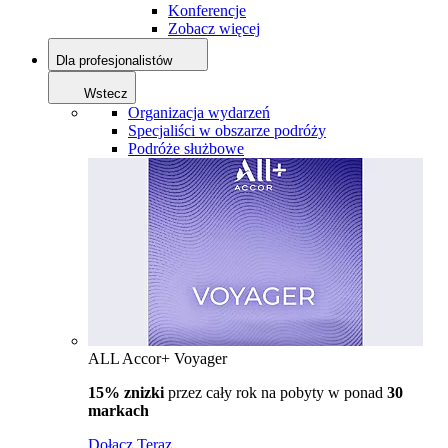
Konferencje
Zobacz więcej
Dla profesjonalistów
Wstecz
Organizacja wydarzeń
Specjaliści w obszarze podróży
Podróże służbowe
ALL Accor+ Voyager
15% znizki
przez cały rok na pobyty w ponad
30
markach
Dołącz Teraz