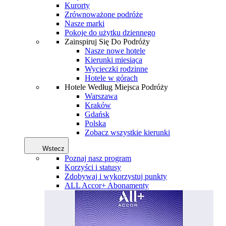
Kurorty
Zrównoważone podróże
Nasze marki
Pokoje do użytku dziennego
Zainspiruj Się Do Podróży
Nasze nowe hotele
Kierunki miesiąca
Wycieczki rodzinne
Hotele w górach
Hotele Według Miejsca Podróży
Warszawa
Kraków
Gdańsk
Polska
Zobacz wszystkie kierunki
Wstecz
Poznaj nasz program
Korzyści i statusy
Zdobywaj i wykorzystuj punkty
ALL Accor+ Abonamenty