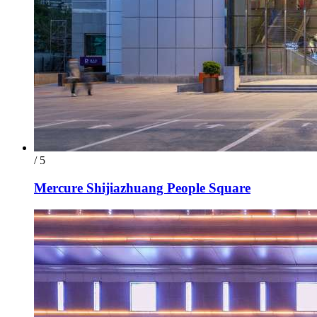
/ 5
Mercure Shijiazhuang People Square