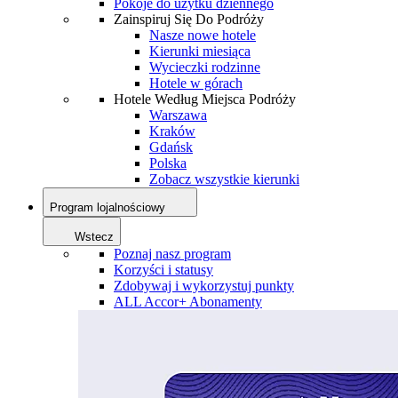
Pokoje do użytku dziennego
Zainspiruj Się Do Podróży
Nasze nowe hotele
Kierunki miesiąca
Wycieczki rodzinne
Hotele w górach
Hotele Według Miejsca Podróży
Warszawa
Kraków
Gdańsk
Polska
Zobacz wszystkie kierunki
Program lojalnościowy
Wstecz
Poznaj nasz program
Korzyści i statusy
Zdobywaj i wykorzystuj punkty
ALL Accor+ Abonamenty