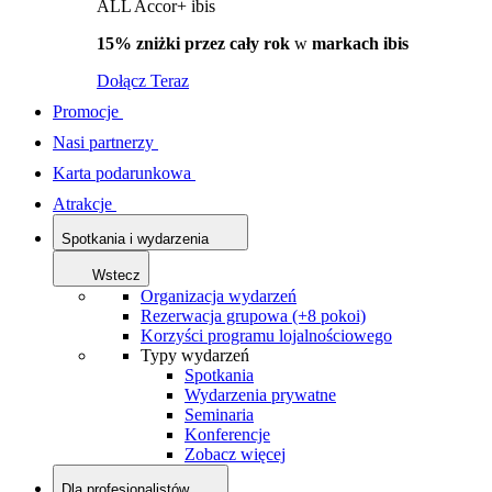
ALL Accor+ ibis
15% zniżki przez cały rok
w
markach ibis
Dołącz Teraz
Promocje
Nasi partnerzy
Karta podarunkowa
Atrakcje
Spotkania i wydarzenia
Wstecz
Organizacja wydarzeń
Rezerwacja grupowa (+8 pokoi)
Korzyści programu lojalnościowego
Typy wydarzeń
Spotkania
Wydarzenia prywatne
Seminaria
Konferencje
Zobacz więcej
Dla profesjonalistów