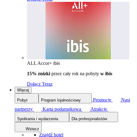
ALL Accor+ ibis
15% znizki
przez cały rok na pobyty
w ibis
Dołącz Teraz
Więcej
Promocje
Nasi
Pobyt
Program lojalnościowy
partnerzy
Karta podarunkowa
Atrakcje
Spotkania i wydarzenia
Dla profesjonalistów
Wstecz
Znajdź hotel