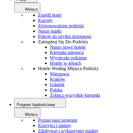
Wstecz
Znajdź hotel
Kurorty
Zrównoważone podróże
Nasze marki
Pokoje do użytku dziennego
Zainspiruj Się Do Podróży
Nasze nowe hotele
Kierunki miesiąca
Wycieczki rodzinne
Hotele w górach
Hotele Według Miejsca Podróży
Warszawa
Kraków
Gdańsk
Polska
Zobacz wszystkie kierunki
Program lojalnościowy
Wstecz
Poznaj nasz program
Korzyści i statusy
Zdobywaj i wykorzystuj punkty