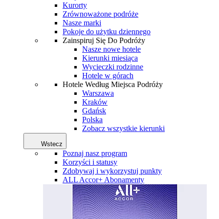
Kurorty
Zrównoważone podróże
Nasze marki
Pokoje do użytku dziennego
Zainspiruj Się Do Podróży
Nasze nowe hotele
Kierunki miesiąca
Wycieczki rodzinne
Hotele w górach
Hotele Według Miejsca Podróży
Warszawa
Kraków
Gdańsk
Polska
Zobacz wszystkie kierunki
Wstecz
Poznaj nasz program
Korzyści i statusy
Zdobywaj i wykorzystuj punkty
ALL Accor+ Abonamenty