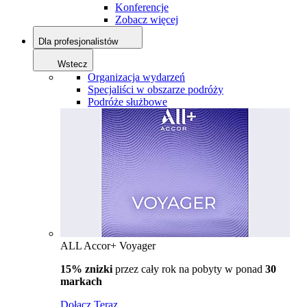
Konferencje
Zobacz więcej
Dla profesjonalistów
Wstecz
Organizacja wydarzeń
Specjaliści w obszarze podróży
Podróże służbowe
ALL Accor+ Voyager
15% znizki
przez cały rok na pobyty w ponad
30
markach
Dołącz Teraz