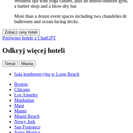
Wellness spa with yoga classes, plus an indoor-outdoor gym,
a barber shop and a blow-dry bar.
More than a dozen event spaces including two chandelier-lit
ballrooms and ocean-facing decks.
Zobacz ceny hoteli
Porównuj hotele z ChatGPT
Odkryj więcej hoteli
Temat
Miasta
Salą konferencyjną w Long Beach
Boston
Chicago
Los Angeles
Manhattan
Maui
Miami
Miami Beach
Nowy Jork
San Fransisco
Santa Monica