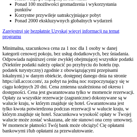
Ponad 100 możliwości gromadzenia i wykorzystania
punktów
Korzystne przywileje uatrakcyjniające pobyt
Ponad 2000 ekskluzywnych globalnych wydarzeń
Zarejestruj się bezpłatnie
Uzyskaj więcej informacji na temat
programu
Minimalna, szacunkowa cena za 1 noc dla 1 osoby w danej
kategorii cenowej pokoju, bez usług dodatkowych, bez śniadania.
Odpowiada najniższej cenie zwykłej obejmującej wszystkie podatki
(Niektóre podatki należy opłacić po przybyciu do hotelu (np.
podatek turystyczny) zgodnie z obowiązującymi przepisami
lokalnymi.) w danym obiekcie, dostępnej danego dnia na stronie
https://all.accor.com/, za pobyt na jedną noc rozpoczynający się w
ciągu kolejnych 20 dni. Cena zmienna uzależniona od okresu i
dostępności. Cena jest gwarantowana tylko w momencie rezerwacji.
Opłaty za wszystkie rezerwacje (zagraniczne) dokonywane są w
walucie kraju, w którym znajduje się hotel. Gwarantowana jest
tylko kwota potwierdzona podczas rezerwacji w walucie kraju, w
którym znajduje się hotel. Szacunkowa wysokość opłaty w Twojej
walucie może zostać wskazana, ale nie stanowi ona ceny umownej.
W momencie płatności Twój bank może obciążyć Cię opłatami
bankowymi i/lub opłatami za przewalutowanie.