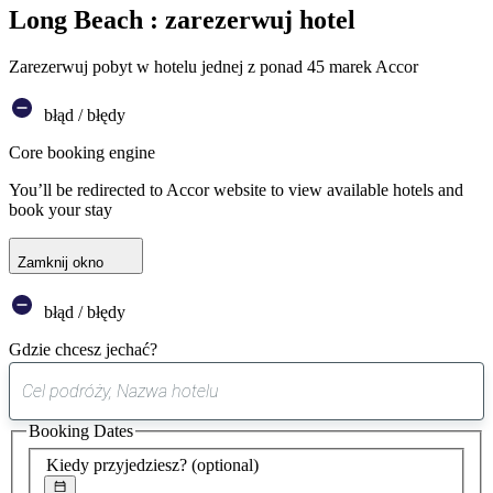
Long Beach : zarezerwuj hotel
Zarezerwuj pobyt w hotelu jednej z ponad 45 marek Accor
błąd / błędy
Core booking engine
You’ll be redirected to Accor website to view available hotels and
book your stay
Zamknij okno
błąd / błędy
Gdzie chcesz jechać?
0
sugestia
Booking Dates
została
znaleziona
Kiedy przyjedziesz?
(optional)