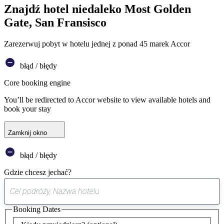
Znajdź hotel niedaleko Most Golden
Gate, San Fransisco
Zarezerwuj pobyt w hotelu jednej z ponad 45 marek Accor
błąd / błędy
Core booking engine
You’ll be redirected to Accor website to view available hotels and
book your stay
Zamknij okno
błąd / błędy
Gdzie chcesz jechać?
0
sugestia
Booking Dates
została
znaleziona