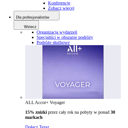
Konferencje
Zobacz więcej
Dla profesjonalistów
Wstecz
Organizacja wydarzeń
Specjaliści w obszarze podróży
Podróże służbowe
ALL Accor+ Voyager
15% znizki
przez cały rok na pobyty w ponad
30
markach
Dołącz Teraz