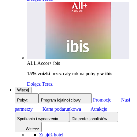
ALL Accor+ ibis
15% znizki
przez cały rok na pobyty
w ibis
Dołącz Teraz
Więcej
Promocje
Nasi
Pobyt
Program lojalnościowy
partnerzy
Karta podarunkowa
Atrakcje
Spotkania i wydarzenia
Dla profesjonalistów
Wstecz
Znajdź hotel