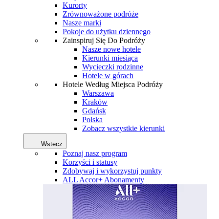
Kurorty
Zrównoważone podróże
Nasze marki
Pokoje do użytku dziennego
Zainspiruj Się Do Podróży
Nasze nowe hotele
Kierunki miesiąca
Wycieczki rodzinne
Hotele w górach
Hotele Według Miejsca Podróży
Warszawa
Kraków
Gdańsk
Polska
Zobacz wszystkie kierunki
Wstecz
Poznaj nasz program
Korzyści i statusy
Zdobywaj i wykorzystuj punkty
ALL Accor+ Abonamenty