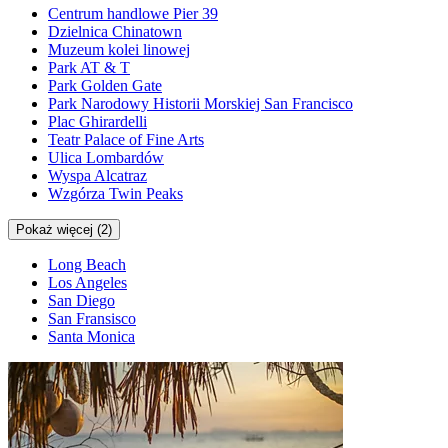
Centrum handlowe Pier 39
Dzielnica Chinatown
Muzeum kolei linowej
Park AT & T
Park Golden Gate
Park Narodowy Historii Morskiej San Francisco
Plac Ghirardelli
Teatr Palace of Fine Arts
Ulica Lombardów
Wyspa Alcatraz
Wzgórza Twin Peaks
Pokaż więcej (2)
Long Beach
Los Angeles
San Diego
San Fransisco
Santa Monica