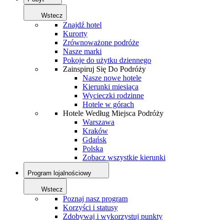
Wstecz
Znajdź hotel
Kurorty
Zrównoważone podróże
Nasze marki
Pokoje do użytku dziennego
Zainspiruj Się Do Podróży
Nasze nowe hotele
Kierunki miesiąca
Wycieczki rodzinne
Hotele w górach
Hotele Według Miejsca Podróży
Warszawa
Kraków
Gdańsk
Polska
Zobacz wszystkie kierunki
Program lojalnościowy
Wstecz
Poznaj nasz program
Korzyści i statusy
Zdobywaj i wykorzystuj punkty