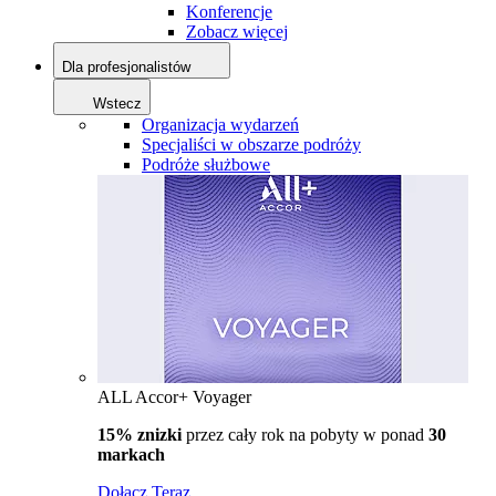
Konferencje
Zobacz więcej
Dla profesjonalistów
Wstecz
Organizacja wydarzeń
Specjaliści w obszarze podróży
Podróże służbowe
ALL Accor+ Voyager
15% znizki
przez cały rok na pobyty w ponad
30
markach
Dołącz Teraz