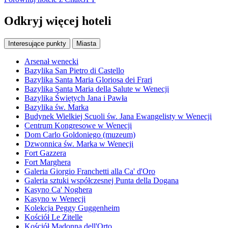
Odkryj więcej hoteli
Interesujące punkty
Miasta
Arsenał wenecki
Bazylika San Pietro di Castello
Bazylika Santa Maria Gloriosa dei Frari
Bazylika Santa Maria della Salute w Wenecji
Bazylika Świętych Jana i Pawła
Bazylika św. Marka
Budynek Wielkiej Scuoli św. Jana Ewangelisty w Wenecji
Centrum Kongresowe w Wenecji
Dom Carlo Goldoniego (muzeum)
Dzwonnica św. Marka w Wenecji
Fort Gazzera
Fort Marghera
Galeria Giorgio Franchetti alla Ca' d'Oro
Galeria sztuki współczesnej Punta della Dogana
Kasyno Ca' Noghera
Kasyno w Wenecji
Kolekcja Peggy Guggenheim
Kościół Le Zitelle
Kościół Madonna dell'Orto