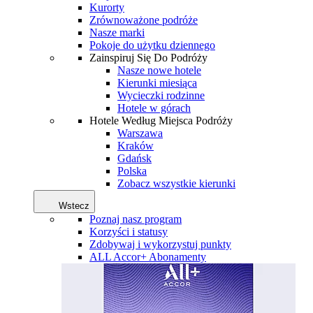
Kurorty
Zrównoważone podróże
Nasze marki
Pokoje do użytku dziennego
Zainspiruj Się Do Podróży
Nasze nowe hotele
Kierunki miesiąca
Wycieczki rodzinne
Hotele w górach
Hotele Według Miejsca Podróży
Warszawa
Kraków
Gdańsk
Polska
Zobacz wszystkie kierunki
Wstecz
Poznaj nasz program
Korzyści i statusy
Zdobywaj i wykorzystuj punkty
ALL Accor+ Abonamenty