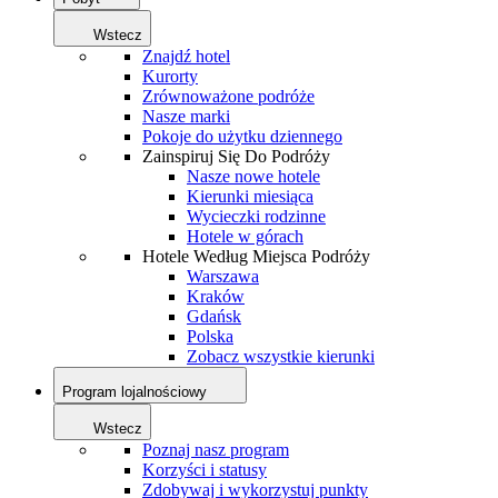
Wstecz
Znajdź hotel
Kurorty
Zrównoważone podróże
Nasze marki
Pokoje do użytku dziennego
Zainspiruj Się Do Podróży
Nasze nowe hotele
Kierunki miesiąca
Wycieczki rodzinne
Hotele w górach
Hotele Według Miejsca Podróży
Warszawa
Kraków
Gdańsk
Polska
Zobacz wszystkie kierunki
Program lojalnościowy
Wstecz
Poznaj nasz program
Korzyści i statusy
Zdobywaj i wykorzystuj punkty