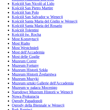
Kościół San Nicolò al Lido
Kościół San Pietro Martire
Kościół San Polo
Kościół San Salvador w Wenecji
Kościół Santa Maria del Giglio w Wenecji
Kościół Santa Maria del Rosario
Kościół Tolentini
Kościół św. Rocha
Most Konstytucji
Most Rialto
Most Westchnień
Most dell'Accademia
Most delle Guglie
Muzeum Correr
Muzeum Fortuny
Muzeum Historii Szkła
Muzeum Historii Żeglarstwa
Muzeum Muzyki
Muzeum sztuki Gallerie dell'Accademia
Muzeum w pałacu Mocenigo
Narodowe Muzeum Historii w Wenecji
Nowa Prokuracja
Ogrody Papadopoli
Ogrody della Biennale w Wenecji
Park Pamięci