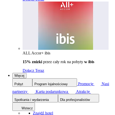
ALL Accor+ ibis
15% znizki
przez cały rok na pobyty
w ibis
Dołącz Teraz
Więcej
Promocje
Nasi
Pobyt
Program lojalnościowy
partnerzy
Karta podarunkowa
Atrakcje
Spotkania i wydarzenia
Dla profesjonalistów
Wstecz
Znajdź hotel