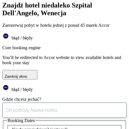
Znajdź hotel niedaleko Szpital
Dell'Angelo, Wenecja
Zarezerwuj pobyt w hotelu jednej z ponad 45 marek Accor
błąd / błędy
Core booking engine
You’ll be redirected to Accor website to view available hotels and
book your stay
Zamknij okno
błąd / błędy
Gdzie chcesz jechać?
0
sugestia
Booking Dates
została
znaleziona