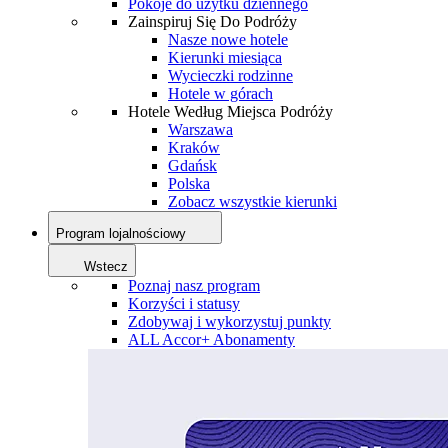
Pokoje do użytku dziennego
Zainspiruj Się Do Podróży
Nasze nowe hotele
Kierunki miesiąca
Wycieczki rodzinne
Hotele w górach
Hotele Według Miejsca Podróży
Warszawa
Kraków
Gdańsk
Polska
Zobacz wszystkie kierunki
Program lojalnościowy
Wstecz
Poznaj nasz program
Korzyści i statusy
Zdobywaj i wykorzystuj punkty
ALL Accor+ Abonamenty