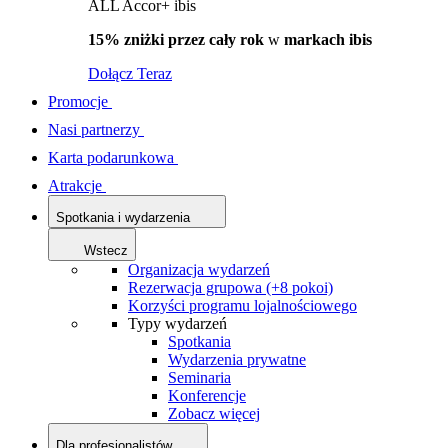
ALL Accor+ ibis
15% zniżki przez cały rok
w
markach ibis
Dołącz Teraz
Promocje
Nasi partnerzy
Karta podarunkowa
Atrakcje
Spotkania i wydarzenia
Wstecz
Organizacja wydarzeń
Rezerwacja grupowa (+8 pokoi)
Korzyści programu lojalnościowego
Typy wydarzeń
Spotkania
Wydarzenia prywatne
Seminaria
Konferencje
Zobacz więcej
Dla profesjonalistów