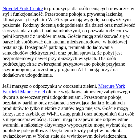
Novotel York Centre
to propozycja dla osób ceniących nowoczesny
styl i funkcjonalność. Przestronne pokoje z prywatną łazienką,
klimatyzacją i szybkim Wi-Fi zapewniają wygodę na najwyższym
poziomie. Rodziny docenią udogodnienia dla dzieci oraz możliwość
skorzystania z opieki nad najmłodszymi, co pozwala rodzicom w
pełni korzystać z uroków miasta. Goście mogą zrelaksować się w
barze lub spróbować dań kuchni międzynarodowej w hotelowej
restauracji. Dostępność parkingu, terminali do ładowania
samochodów elektrycznych oraz pralni sprawia, że pobyt jest
bezproblemowy nawet przy dłuższych wizytach. Dla osób
podróżujących ze zwierzętami przygotowano pokoje przyjazne
czworonogom, a uczestnicy programu ALL mogą liczyć na
dodatkowe udogodnienia.
Jeśli marzysz o odpoczynku w otoczeniu zieleni,
Mercure York
Fairfield Manor Hotel
oferuje wyjątkową atmosferę zabytkowego
dworu z nowoczesnymi udogodnieniami. Przestronne pokoje,
bezpłatny parking oraz restauracja serwująca dania z lokalnych
produktów to tylko niektóre z atutów tego miejsca. Goście mogą
korzystać z szybkiego Wi-Fi, usług pralni oraz udogodnień dla osób
z niepełnosprawnością. Dzieci mają tu zapewnione odpowiednie
warunki, a miłośnicy aktywnego wypoczynku mogą wybrać się na
pobliskie pole golfowe. Dzięki temu każdy pobyt w hotelu 4-
gwiazdkowym w Yorku staje się wyjątkowym doświadczeniem,