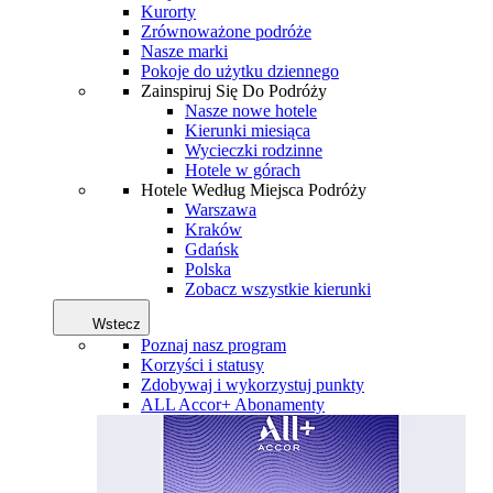
Kurorty
Zrównoważone podróże
Nasze marki
Pokoje do użytku dziennego
Zainspiruj Się Do Podróży
Nasze nowe hotele
Kierunki miesiąca
Wycieczki rodzinne
Hotele w górach
Hotele Według Miejsca Podróży
Warszawa
Kraków
Gdańsk
Polska
Zobacz wszystkie kierunki
Wstecz
Poznaj nasz program
Korzyści i statusy
Zdobywaj i wykorzystuj punkty
ALL Accor+ Abonamenty