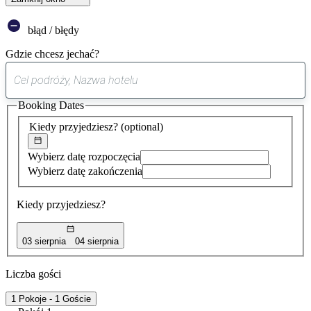
błąd / błędy
Gdzie chcesz jechać?
0
sugestia
Booking Dates
została
znaleziona
Kiedy przyjedziesz?
(optional)
Wybierz datę rozpoczęcia
Wybierz datę zakończenia
Kiedy przyjedziesz?
03 sierpnia
04 sierpnia
Liczba gości
1 Pokoje - 1 Goście