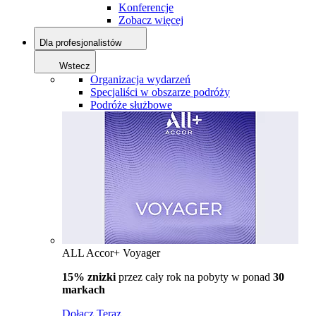
Konferencje
Zobacz więcej
Dla profesjonalistów
Wstecz
Organizacja wydarzeń
Specjaliści w obszarze podróży
Podróże służbowe
ALL Accor+ Voyager
15% znizki
przez cały rok na pobyty w ponad
30
markach
Dołącz Teraz