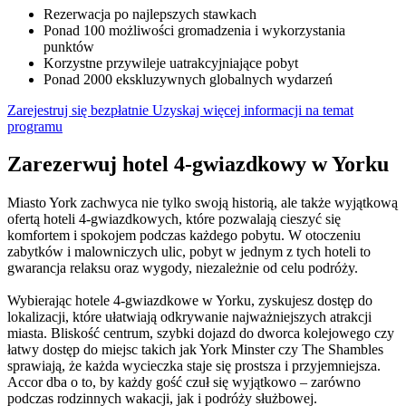
Rezerwacja po najlepszych stawkach
Ponad 100 możliwości gromadzenia i wykorzystania
punktów
Korzystne przywileje uatrakcyjniające pobyt
Ponad 2000 ekskluzywnych globalnych wydarzeń
Zarejestruj się bezpłatnie
Uzyskaj więcej informacji na temat
programu
Zarezerwuj hotel 4-gwiazdkowy w Yorku
Miasto York zachwyca nie tylko swoją historią, ale także wyjątkową
ofertą hoteli 4-gwiazdkowych, które pozwalają cieszyć się
komfortem i spokojem podczas każdego pobytu. W otoczeniu
zabytków i malowniczych ulic, pobyt w jednym z tych hoteli to
gwarancja relaksu oraz wygody, niezależnie od celu podróży.
Wybierając hotele 4-gwiazdkowe w Yorku, zyskujesz dostęp do
lokalizacji, które ułatwiają odkrywanie najważniejszych atrakcji
miasta. Bliskość centrum, szybki dojazd do dworca kolejowego czy
łatwy dostęp do miejsc takich jak York Minster czy The Shambles
sprawiają, że każda wycieczka staje się prostsza i przyjemniejsza.
Accor dba o to, by każdy gość czuł się wyjątkowo – zarówno
podczas rodzinnych wakacji, jak i podróży służbowej.