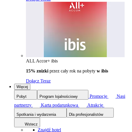
ALL Accor+ ibis
15% znizki
przez cały rok na pobyty
w ibis
Dołącz Teraz
Więcej
Promocje
Nasi
Pobyt
Program lojalnościowy
partnerzy
Karta podarunkowa
Atrakcje
Spotkania i wydarzenia
Dla profesjonalistów
Wstecz
Znajdź hotel