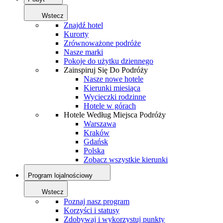
Wstecz
Znajdź hotel
Kurorty
Zrównoważone podróże
Nasze marki
Pokoje do użytku dziennego
Zainspiruj Się Do Podróży
Nasze nowe hotele
Kierunki miesiąca
Wycieczki rodzinne
Hotele w górach
Hotele Według Miejsca Podróży
Warszawa
Kraków
Gdańsk
Polska
Zobacz wszystkie kierunki
Program lojalnościowy
Wstecz
Poznaj nasz program
Korzyści i statusy
Zdobywaj i wykorzystuj punkty