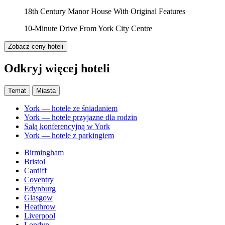
18th Century Manor House With Original Features
10-Minute Drive From York City Centre
Zobacz ceny hoteli
Odkryj więcej hoteli
Temat
Miasta
York — hotele ze śniadaniem
York — hotele przyjazne dla rodzin
Salą konferencyjną w York
York — hotele z parkingiem
Birmingham
Bristol
Cardiff
Coventry
Edynburg
Glasgow
Heathrow
Liverpool
Londyn