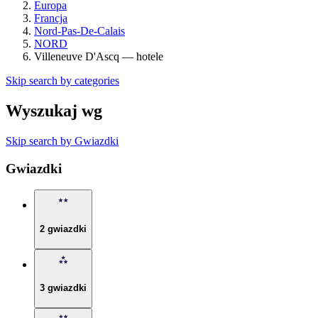
Europa
Francja
Nord-Pas-De-Calais
NORD
Villeneuve D'Ascq — hotele
Skip search by categories
Wyszukaj wg
Skip search by Gwiazdki
Gwiazdki
2 gwiazdki
3 gwiazdki