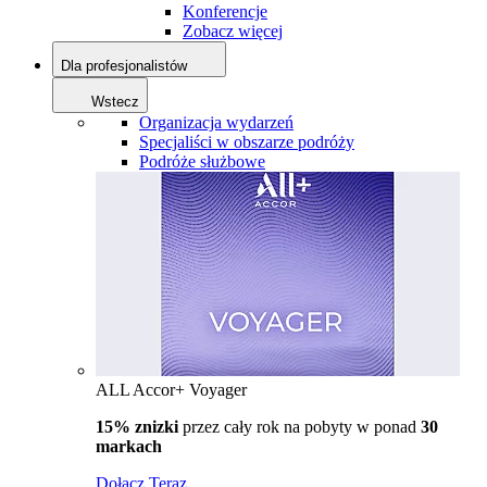
Konferencje
Zobacz więcej
Dla profesjonalistów
Wstecz
Organizacja wydarzeń
Specjaliści w obszarze podróży
Podróże służbowe
ALL Accor+ Voyager
15% znizki
przez cały rok na pobyty w ponad
30
markach
Dołącz Teraz