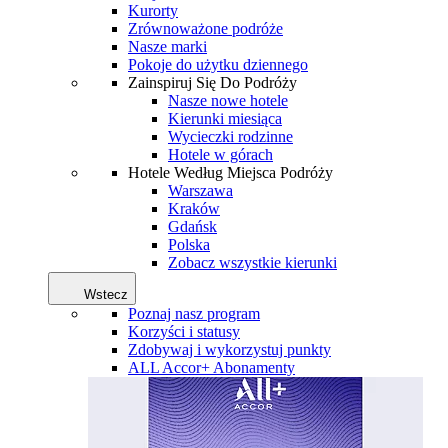
Kurorty
Zrównoważone podróże
Nasze marki
Pokoje do użytku dziennego
Zainspiruj Się Do Podróży
Nasze nowe hotele
Kierunki miesiąca
Wycieczki rodzinne
Hotele w górach
Hotele Według Miejsca Podróży
Warszawa
Kraków
Gdańsk
Polska
Zobacz wszystkie kierunki
Wstecz
Poznaj nasz program
Korzyści i statusy
Zdobywaj i wykorzystuj punkty
ALL Accor+ Abonamenty