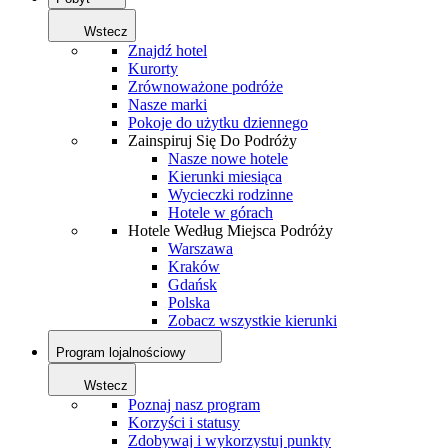
Wstecz
Znajdź hotel
Kurorty
Zrównoważone podróże
Nasze marki
Pokoje do użytku dziennego
Zainspiruj Się Do Podróży
Nasze nowe hotele
Kierunki miesiąca
Wycieczki rodzinne
Hotele w górach
Hotele Według Miejsca Podróży
Warszawa
Kraków
Gdańsk
Polska
Zobacz wszystkie kierunki
Program lojalnościowy
Wstecz
Poznaj nasz program
Korzyści i statusy
Zdobywaj i wykorzystuj punkty