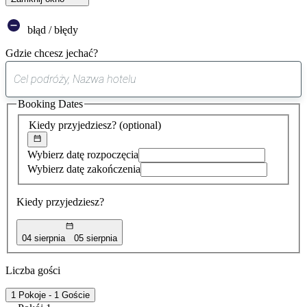
błąd / błędy
Gdzie chcesz jechać?
0
sugestia
Booking Dates
została
znaleziona
Kiedy przyjedziesz?
(optional)
Wybierz datę rozpoczęcia
Wybierz datę zakończenia
Kiedy przyjedziesz?
04 sierpnia
05 sierpnia
Liczba gości
1 Pokoje - 1 Goście