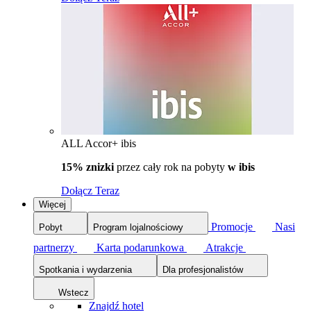
ALL Accor+ ibis
15% znizki
przez cały rok na pobyty
w ibis
Dołącz Teraz
Więcej
Promocje
Nasi
Pobyt
Program lojalnościowy
partnerzy
Karta podarunkowa
Atrakcje
Spotkania i wydarzenia
Dla profesjonalistów
Wstecz
Znajdź hotel