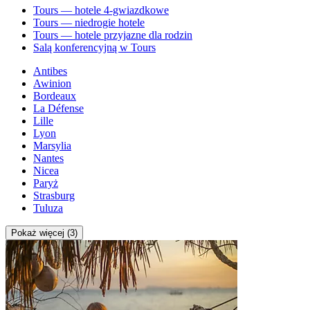
Tours — hotele 4-gwiazdkowe
Tours — niedrogie hotele
Tours — hotele przyjazne dla rodzin
Salą konferencyjną w Tours
Antibes
Awinion
Bordeaux
La Défense
Lille
Lyon
Marsylia
Nantes
Nicea
Paryż
Strasburg
Tuluza
Pokaż więcej (3)