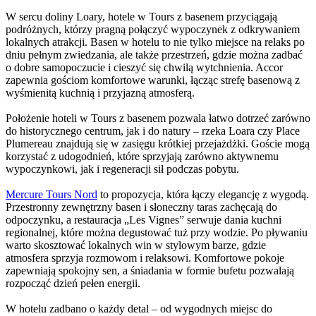
W sercu doliny Loary, hotele w Tours z basenem przyciągają
podróżnych, którzy pragną połączyć wypoczynek z odkrywaniem
lokalnych atrakcji. Basen w hotelu to nie tylko miejsce na relaks po
dniu pełnym zwiedzania, ale także przestrzeń, gdzie można zadbać
o dobre samopoczucie i cieszyć się chwilą wytchnienia. Accor
zapewnia gościom komfortowe warunki, łącząc strefę basenową z
wyśmienitą kuchnią i przyjazną atmosferą.
Położenie hoteli w Tours z basenem pozwala łatwo dotrzeć zarówno
do historycznego centrum, jak i do natury – rzeka Loara czy Place
Plumereau znajdują się w zasięgu krótkiej przejażdżki. Goście mogą
korzystać z udogodnień, które sprzyjają zarówno aktywnemu
wypoczynkowi, jak i regeneracji sił podczas pobytu.
Mercure Tours Nord
to propozycja, która łączy elegancję z wygodą.
Przestronny zewnętrzny basen i słoneczny taras zachęcają do
odpoczynku, a restauracja „Les Vignes” serwuje dania kuchni
regionalnej, które można degustować tuż przy wodzie. Po pływaniu
warto skosztować lokalnych win w stylowym barze, gdzie
atmosfera sprzyja rozmowom i relaksowi. Komfortowe pokoje
zapewniają spokojny sen, a śniadania w formie bufetu pozwalają
rozpocząć dzień pełen energii.
W hotelu zadbano o każdy detal – od wygodnych miejsc do