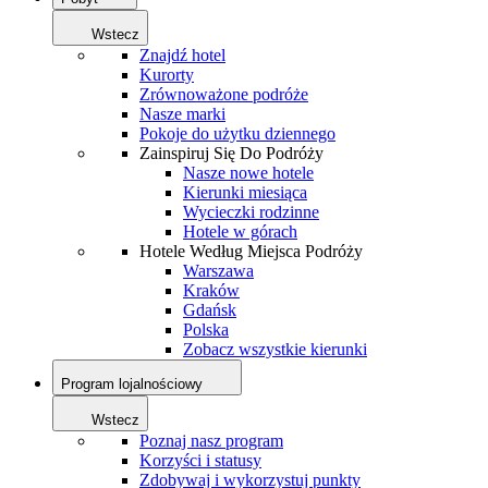
Wstecz
Znajdź hotel
Kurorty
Zrównoważone podróże
Nasze marki
Pokoje do użytku dziennego
Zainspiruj Się Do Podróży
Nasze nowe hotele
Kierunki miesiąca
Wycieczki rodzinne
Hotele w górach
Hotele Według Miejsca Podróży
Warszawa
Kraków
Gdańsk
Polska
Zobacz wszystkie kierunki
Program lojalnościowy
Wstecz
Poznaj nasz program
Korzyści i statusy
Zdobywaj i wykorzystuj punkty