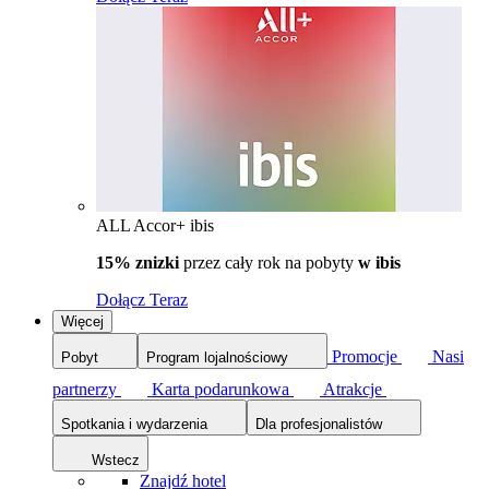
ALL Accor+ ibis
15% znizki
przez cały rok na pobyty
w ibis
Dołącz Teraz
Więcej
Promocje
Nasi
Pobyt
Program lojalnościowy
partnerzy
Karta podarunkowa
Atrakcje
Spotkania i wydarzenia
Dla profesjonalistów
Wstecz
Znajdź hotel