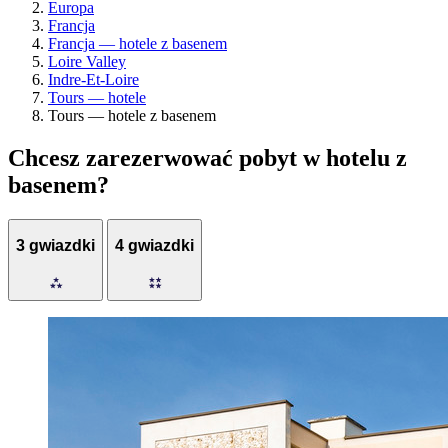
Europa
Francja
Francja — hotele z basenem
Loire Valley
Indre-Et-Loire
Tours — hotele
Tours — hotele z basenem
Chcesz zarezerwować pobyt w hotelu z
basenem?
3 gwiazdki
4 gwiazdki