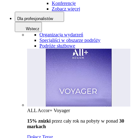
Konferencje
Zobacz więcej
Dla profesjonalistów
Wstecz
Organizacja wydarzeń
Specjaliści w obszarze podróży
Podróże służbowe
ALL Accor+ Voyager
15% znizki
przez cały rok na pobyty w ponad
30
markach
Dołącz Teraz