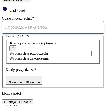
błąd / błędy
Gdzie chcesz jechać?
0
sugestia
Booking Dates
została
znaleziona
Kiedy przyjedziesz?
(optional)
Wybierz datę rozpoczęcia
Wybierz datę zakończenia
Kiedy przyjedziesz?
09 sierpnia
10 sierpnia
Liczba gości
1 Pokoje - 1 Goście