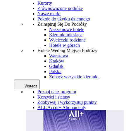
Kurorty
Zrównoważone podróże
Nasze marki
Pokoje do użytku dziennego
Zainspiruj Się Do Podróży
Nasze nowe hotele
Kierunki miesiąca
Wycieczki rodzinne
Hotele w górach
Hotele Według Miejsca Podróży
Warszawa
Kraków
Gdańsk
Polska
Zobacz wszystkie kierunki
Wstecz
Poznaj nasz program
Korzyści i statusy
Zdobywaj i wykorzystuj punkty
ALL Accor+ Abonamenty