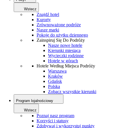
Wstecz
Znajdź hotel
Kurorty
Zrównoważone podróże
Nasze marki
Pokoje do użytku dziennego
Zainspiruj Się Do Podróży
Nasze nowe hotele
Kierunki miesiąca
Wycieczki rodzinne
Hotele w górach
Hotele Według Miejsca Podróży
Warszawa
Kraków
Gdańsk
Polska
Zobacz wszystkie kierunki
Program lojalnościowy
Wstecz
Poznaj nasz program
Korzyści i statusy
Zdobywaj i wykorzystuj punkty