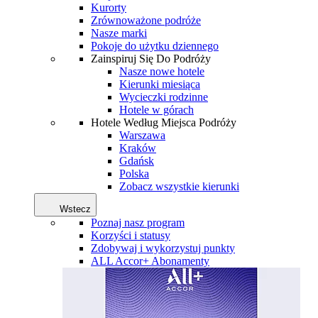
Kurorty
Zrównoważone podróże
Nasze marki
Pokoje do użytku dziennego
Zainspiruj Się Do Podróży
Nasze nowe hotele
Kierunki miesiąca
Wycieczki rodzinne
Hotele w górach
Hotele Według Miejsca Podróży
Warszawa
Kraków
Gdańsk
Polska
Zobacz wszystkie kierunki
Wstecz
Poznaj nasz program
Korzyści i statusy
Zdobywaj i wykorzystuj punkty
ALL Accor+ Abonamenty