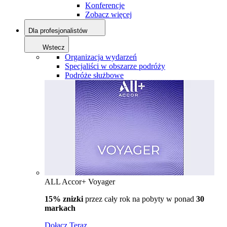
Konferencje
Zobacz więcej
Dla profesjonalistów
Wstecz
Organizacja wydarzeń
Specjaliści w obszarze podróży
Podróże służbowe
ALL Accor+ Voyager
15% znizki
przez cały rok na pobyty w ponad
30
markach
Dołącz Teraz