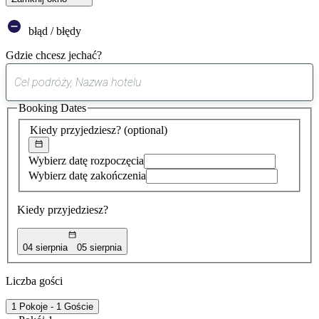
błąd / błędy
Gdzie chcesz jechać?
0
sugestia
Booking Dates
została
znaleziona
Kiedy przyjedziesz?
(optional)
Wybierz datę rozpoczęcia
Wybierz datę zakończenia
Kiedy przyjedziesz?
04 sierpnia
05 sierpnia
Liczba gości
1 Pokoje - 1 Goście