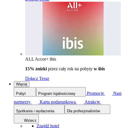
ALL Accor+ ibis
15% znizki
przez cały rok na pobyty
w ibis
Dołącz Teraz
Więcej
Promocje
Nasi
Pobyt
Program lojalnościowy
partnerzy
Karta podarunkowa
Atrakcje
Spotkania i wydarzenia
Dla profesjonalistów
Wstecz
Znajdź hotel