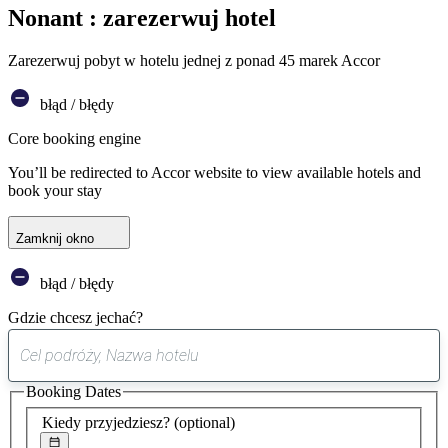
Nonant : zarezerwuj hotel
Zarezerwuj pobyt w hotelu jednej z ponad 45 marek Accor
błąd / błędy
Core booking engine
You’ll be redirected to Accor website to view available hotels and
book your stay
Zamknij okno
błąd / błędy
Gdzie chcesz jechać?
0
sugestia
Booking Dates
została
znaleziona
Kiedy przyjedziesz?
(optional)