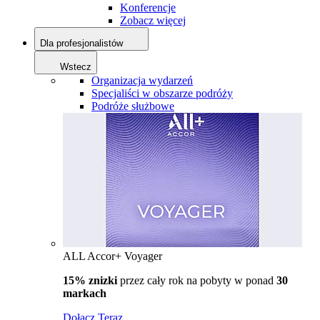
Konferencje
Zobacz więcej
Dla profesjonalistów
Wstecz
Organizacja wydarzeń
Specjaliści w obszarze podróży
Podróże służbowe
ALL Accor+ Voyager
15% znizki
przez cały rok na pobyty w ponad
30
markach
Dołącz Teraz