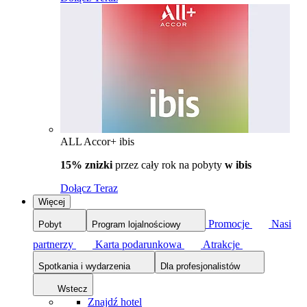
ALL Accor+ ibis
15% znizki
przez cały rok na pobyty
w ibis
Dołącz Teraz
Więcej
Promocje
Nasi
Pobyt
Program lojalnościowy
partnerzy
Karta podarunkowa
Atrakcje
Spotkania i wydarzenia
Dla profesjonalistów
Wstecz
Znajdź hotel