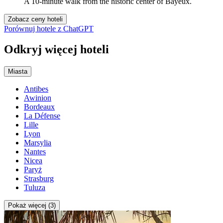
A 10-minute walk from the historic center of Bayeux.
Zobacz ceny hoteli
Porównuj hotele z ChatGPT
Odkryj więcej hoteli
Miasta
Antibes
Awinion
Bordeaux
La Défense
Lille
Lyon
Marsylia
Nantes
Nicea
Paryż
Strasburg
Tuluza
Pokaż więcej (3)