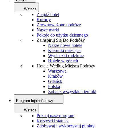
Wstecz
Znajdź hotel
Kurorty
Zrównoważone podróże
Nasze marki
Pokoje do użytku dziennego
Zainspiruj Się Do Podróży
Nasze nowe hotele
Kierunki miesiąca
Wycieczki rodzinne
Hotele w górach
Hotele Według Miejsca Podróży
Warszawa
Kraków
Gdańsk
Polska
Zobacz wszystkie kierunki
Program lojalnościowy
Wstecz
Poznaj nasz program
Korzyści i statusy
Zdobywaj i wykorzystuj punkty