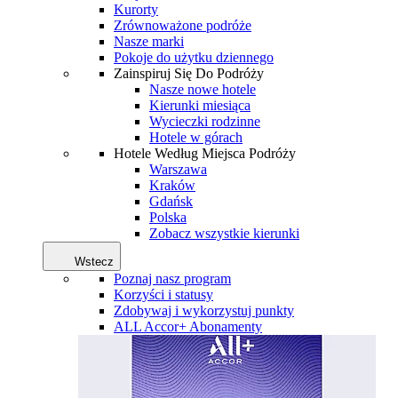
Kurorty
Zrównoważone podróże
Nasze marki
Pokoje do użytku dziennego
Zainspiruj Się Do Podróży
Nasze nowe hotele
Kierunki miesiąca
Wycieczki rodzinne
Hotele w górach
Hotele Według Miejsca Podróży
Warszawa
Kraków
Gdańsk
Polska
Zobacz wszystkie kierunki
Wstecz
Poznaj nasz program
Korzyści i statusy
Zdobywaj i wykorzystuj punkty
ALL Accor+ Abonamenty