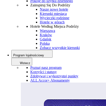
Pokoje do użytku dziennego
Zainspiruj Się Do Podróży
Nasze nowe hotele
Kierunki miesiąca
Wycieczki rodzinne
Hotele w górach
Hotele Według Miejsca Podróży
Warszawa
Kraków
Gdańsk
Polska
Zobacz wszystkie kierunki
Program lojalnościowy
Wstecz
Poznaj nasz program
Korzyści i statusy
Zdobywaj i wykorzystuj punkty
ALL Accor+ Abonamenty