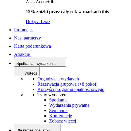
ALL Accor+ ibis
15% zniżki przez cały rok
w
markach ibis
Dołącz Teraz
Promocje
Nasi partnerzy
Karta podarunkowa
Atrakcje
Spotkania i wydarzenia
Wstecz
Organizacja wydarzeń
Rezerwacja grupowa (+8 pokoi)
Korzyści programu lojalnościowego
Typy wydarzeń
Spotkania
Wydarzenia prywatne
Seminaria
Konferencje
Zobacz więcej
Dla profesjonalistów