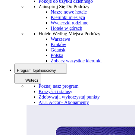
Pokoje do użytku dziennego
Zainspiruj Się Do Podróży
Nasze nowe hotele
Kierunki miesiąca
Wycieczki rodzinne
Hotele w górach
Hotele Według Miejsca Podróży
Warszawa
Kraków
Gdańsk
Polska
Zobacz wszystkie kierunki
Program lojalnościowy
Wstecz
Poznaj nasz program
Korzyści i statusy
Zdobywaj i wykorzystuj punkty
ALL Accor+ Abonamenty