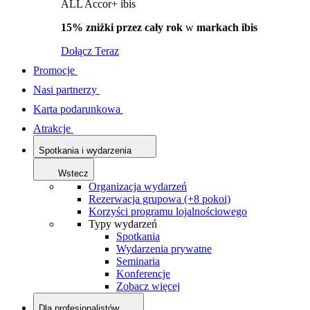
ALL Accor+ ibis
15% zniżki przez cały rok
w
markach ibis
Dołącz Teraz
Promocje
Nasi partnerzy
Karta podarunkowa
Atrakcje
Spotkania i wydarzenia
Wstecz
Organizacja wydarzeń
Rezerwacja grupowa (+8 pokoi)
Korzyści programu lojalnościowego
Typy wydarzeń
Spotkania
Wydarzenia prywatne
Seminaria
Konferencje
Zobacz więcej
Dla profesjonalistów