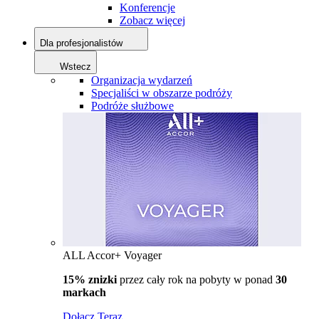
Konferencje
Zobacz więcej
Dla profesjonalistów
Wstecz
Organizacja wydarzeń
Specjaliści w obszarze podróży
Podróże służbowe
ALL Accor+ Voyager
15% znizki
przez cały rok na pobyty w ponad
30
markach
Dołącz Teraz