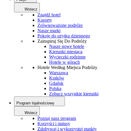
Wstecz
Znajdź hotel
Kurorty
Zrównoważone podróże
Nasze marki
Pokoje do użytku dziennego
Zainspiruj Się Do Podróży
Nasze nowe hotele
Kierunki miesiąca
Wycieczki rodzinne
Hotele w górach
Hotele Według Miejsca Podróży
Warszawa
Kraków
Gdańsk
Polska
Zobacz wszystkie kierunki
Program lojalnościowy
Wstecz
Poznaj nasz program
Korzyści i statusy
Zdobywaj i wykorzystuj punkty