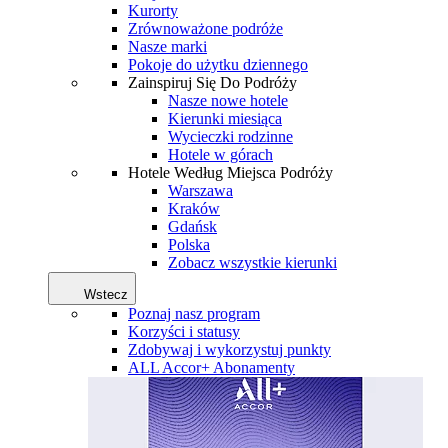
Kurorty
Zrównoważone podróże
Nasze marki
Pokoje do użytku dziennego
Zainspiruj Się Do Podróży
Nasze nowe hotele
Kierunki miesiąca
Wycieczki rodzinne
Hotele w górach
Hotele Według Miejsca Podróży
Warszawa
Kraków
Gdańsk
Polska
Zobacz wszystkie kierunki
Wstecz
Poznaj nasz program
Korzyści i statusy
Zdobywaj i wykorzystuj punkty
ALL Accor+ Abonamenty