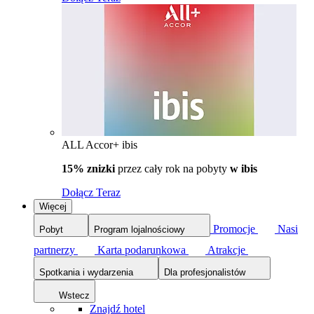
ALL Accor+ ibis
15% znizki
przez cały rok na pobyty
w ibis
Dołącz Teraz
Więcej
Promocje
Nasi
Pobyt
Program lojalnościowy
partnerzy
Karta podarunkowa
Atrakcje
Spotkania i wydarzenia
Dla profesjonalistów
Wstecz
Znajdź hotel