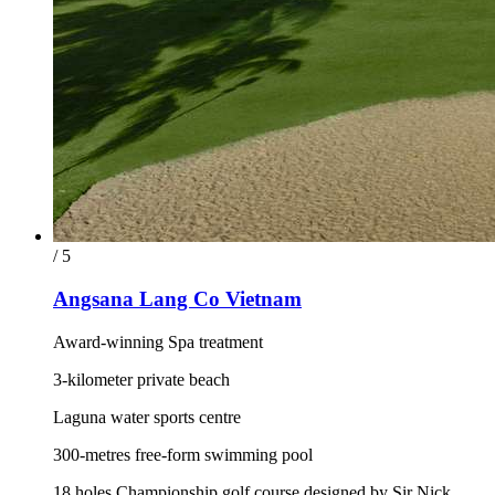
/ 5
Angsana Lang Co Vietnam
Award-winning Spa treatment
3-kilometer private beach
Laguna water sports centre
300-metres free-form swimming pool
18 holes Championship golf course designed by Sir Nick