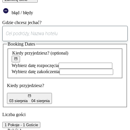
błąd / błędy
Gdzie chcesz jechać?
0
sugestia
Booking Dates
została
znaleziona
Kiedy przyjedziesz?
(optional)
Wybierz datę rozpoczęcia
Wybierz datę zakończenia
Kiedy przyjedziesz?
03 sierpnia
04 sierpnia
Liczba gości
1 Pokoje - 1 Goście