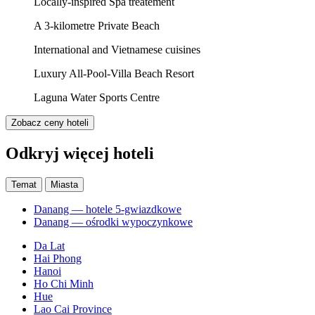
Locally-inspired Spa treatement
A 3-kilometre Private Beach
International and Vietnamese cuisines
Luxury All-Pool-Villa Beach Resort
Laguna Water Sports Centre
Zobacz ceny hoteli
Odkryj więcej hoteli
Temat
Miasta
Danang — hotele 5-gwiazdkowe
Danang — ośrodki wypoczynkowe
Da Lat
Hai Phong
Hanoi
Ho Chi Minh
Hue
Lao Cai Province