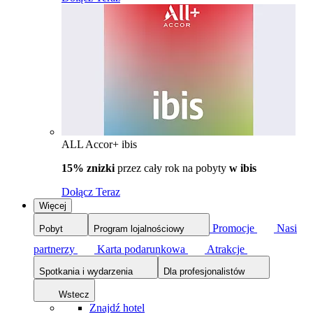
ALL Accor+ ibis
15% znizki
przez cały rok na pobyty
w ibis
Dołącz Teraz
Więcej
Promocje
Nasi
Pobyt
Program lojalnościowy
partnerzy
Karta podarunkowa
Atrakcje
Spotkania i wydarzenia
Dla profesjonalistów
Wstecz
Znajdź hotel