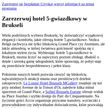
Zarejestruj się bezpłatnie
Uzyskaj więcej informacji na temat
programu
Zarezerwuj hotel 5-gwiazdkowy w
Brukseli
Wielu podróżnych wybiera Brukselę, by doświadczyć wyjątkowej
elegancji i komfortu, jakie oferują hotele 5-gwiazdkowe. Stolica
Belgii zachwyca nie tylko bliskością Grand Place czy Atomium, ale
także atmosferą, w której światowa gościnność spotyka się z
lokalnym stylem życia. Wybierając hotele 5-gwiazdkowe w
Brukseli, można liczyć na najwyższy poziom obsługi, dbałość o
detale i szeroką gamę udogodnień, które sprawiają, że pobyt staje
się prawdziwie bezproblemowy i pełen klasy.
Położenie naszych hoteli pozwala cieszyć się bliskością
najważniejszych atrakcji miasta oraz prestiżowych dzielnic
zakupowych.
Le Louise Hotel Brussels MGallery
znajduje się tuż
przy modnej Avenue de la Toison d'Or, zaledwie kilka minut
spacerem od Grand Place, a
Sofitel Brussels Europe
oferuje widok
na Place Jourdan i szybki dostęp do Parc du Cinquantenaire. Na
życzenie gości Accor organizuje prywatne transfery, wycieczki z
przewodnikiem czy indywidualne doświadczenia, które pozwalają