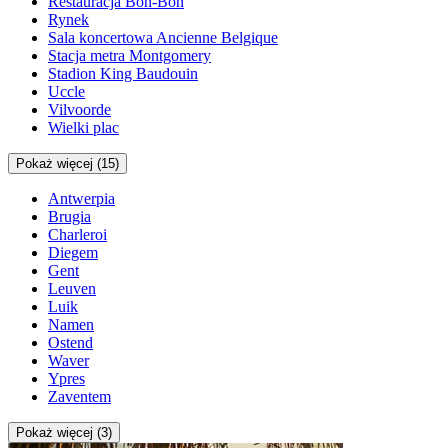
Restauracja Bon-Bon
Rynek
Sala koncertowa Ancienne Belgique
Stacja metra Montgomery
Stadion King Baudouin
Uccle
Vilvoorde
Wielki plac
Pokaż więcej (15)
Antwerpia
Brugia
Charleroi
Diegem
Gent
Leuven
Luik
Namen
Ostend
Waver
Ypres
Zaventem
Pokaż więcej (3)