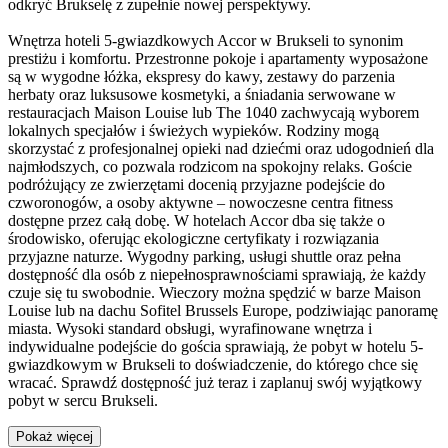
odkryć Brukselę z zupełnie nowej perspektywy.
Wnętrza hoteli 5-gwiazdkowych Accor w Brukseli to synonim
prestiżu i komfortu. Przestronne pokoje i apartamenty wyposażone
są w wygodne łóżka, ekspresy do kawy, zestawy do parzenia
herbaty oraz luksusowe kosmetyki, a śniadania serwowane w
restauracjach Maison Louise lub The 1040 zachwycają wyborem
lokalnych specjałów i świeżych wypieków. Rodziny mogą
skorzystać z profesjonalnej opieki nad dziećmi oraz udogodnień dla
najmłodszych, co pozwala rodzicom na spokojny relaks. Goście
podróżujący ze zwierzętami docenią przyjazne podejście do
czworonogów, a osoby aktywne – nowoczesne centra fitness
dostępne przez całą dobę. W hotelach Accor dba się także o
środowisko, oferując ekologiczne certyfikaty i rozwiązania
przyjazne naturze. Wygodny parking, usługi shuttle oraz pełna
dostępność dla osób z niepełnosprawnościami sprawiają, że każdy
czuje się tu swobodnie. Wieczory można spędzić w barze Maison
Louise lub na dachu Sofitel Brussels Europe, podziwiając panoramę
miasta. Wysoki standard obsługi, wyrafinowane wnętrza i
indywidualne podejście do gościa sprawiają, że pobyt w hotelu 5-
gwiazdkowym w Brukseli to doświadczenie, do którego chce się
wracać. Sprawdź dostępność już teraz i zaplanuj swój wyjątkowy
pobyt w sercu Brukseli.
Pokaż więcej