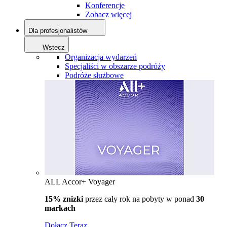
Konferencje
Zobacz więcej
Dla profesjonalistów
Wstecz
Organizacja wydarzeń
Specjaliści w obszarze podróży
Podróże służbowe
ALL Accor+ Voyager
15% znizki
przez cały rok na pobyty w ponad
30
markach
Dołącz Teraz