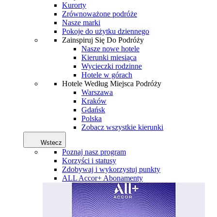
Kurorty
Zrównoważone podróże
Nasze marki
Pokoje do użytku dziennego
Zainspiruj Się Do Podróży
Nasze nowe hotele
Kierunki miesiąca
Wycieczki rodzinne
Hotele w górach
Hotele Według Miejsca Podróży
Warszawa
Kraków
Gdańsk
Polska
Zobacz wszystkie kierunki
Wstecz
Poznaj nasz program
Korzyści i statusy
Zdobywaj i wykorzystuj punkty
ALL Accor+ Abonamenty