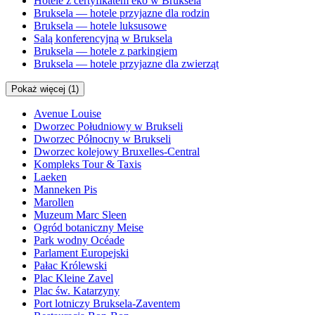
Hotele z certyfikatem eko w Bruksela
Bruksela — hotele przyjazne dla rodzin
Bruksela — hotele luksusowe
Salą konferencyjną w Bruksela
Bruksela — hotele z parkingiem
Bruksela — hotele przyjazne dla zwierząt
Pokaż więcej (1)
Avenue Louise
Dworzec Południowy w Brukseli
Dworzec Północny w Brukseli
Dworzec kolejowy Bruxelles-Central
Kompleks Tour & Taxis
Laeken
Manneken Pis
Marollen
Muzeum Marc Sleen
Ogród botaniczny Meise
Park wodny Océade
Parlament Europejski
Pałac Królewski
Plac Kleine Zavel
Plac św. Katarzyny
Port lotniczy Bruksela-Zaventem