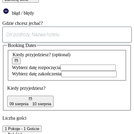
błąd / błędy
Gdzie chcesz jechać?
0
sugestia
Booking Dates
została
znaleziona
Kiedy przyjedziesz?
(optional)
Wybierz datę rozpoczęcia
Wybierz datę zakończenia
Kiedy przyjedziesz?
09 sierpnia
10 sierpnia
Liczba gości
1 Pokoje - 1 Goście