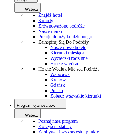
Wstecz
Znajdź hotel
Kurorty
Zrównoważone podróże
Nasze marki
Pokoje do użytku dziennego
Zainspiruj Się Do Podróży
Nasze nowe hotele
Kierunki miesiąca
Wycieczki rodzinne
Hotele w górach
Hotele Według Miejsca Podróży
Warszawa
Kraków
Gdańsk
Polska
Zobacz wszystkie kierunki
Program lojalnościowy
Wstecz
Poznaj nasz program
Korzyści i statusy
Zdobywaj i wykorzystuj punkty